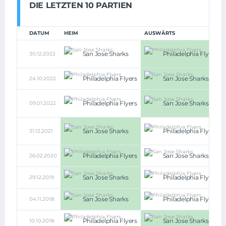
DIE LETZTEN 10 PARTIEN
DATUM
HEIM
AUSWÄRTS
San Jose Sharks
Philadelphia Flyers
30.12.2022
Philadelphia Flyers
San Jose Sharks
24.10.2022
Philadelphia Flyers
San Jose Sharks
09.01.2022
San Jose Sharks
Philadelphia Flyers
31.12.2021
Philadelphia Flyers
San Jose Sharks
26.02.2020
San Jose Sharks
Philadelphia Flyers
29.12.2019
San Jose Sharks
Philadelphia Flyers
04.11.2018
Philadelphia Flyers
San Jose Sharks
10.10.2018