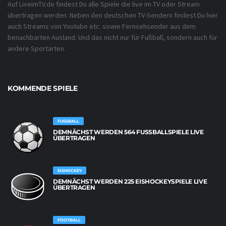
Auf LiveimTV.de findest Du alle Spiele die live im TV oder Stream
übertragen werden. Neben den deutschen TV-Sendern findest Du hier
auch Streams von Youtube etc. sowie Fernsehsender aus dem
benachbarten Ausland. Und das nicht nur für Fußball, sondern auch für
andere Sportarten.
KOMMENDE SPIELE
FUSSBALL
DEMNÄCHST WERDEN 564 FUSSBALLSPIELE LIVE Ü
BERTRAGEN
EISHOCKEY
DEMNÄCHST WERDEN 225 EISHOCKEYSPIELE LIVE
ÜBERTRAGEN
FOOTBALL