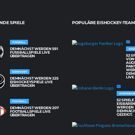
DE SPIELE
POPULÄRE EISHOCKEY-TEAM
FUSSBALL
DEMNÄCHST WERDEN 591
AUG
FUSSBALLSPIELE LIVE Ü
52 S
BERTRAGEN
VON
AUG
PAN
WER
EISHOCKEY
DEM
LIVE
DEMNÄCHST WERDEN 225
EISHOCKEYSPIELE LIVE
ÜBERTRAGEN
EISBÄREN B
52 SPIEL
FOOTBALL
EISBÄREN
WERDEN
DEMNÄCHST WERDEN 207
DEMNÄCH
FOOTBALLSPIELE LIVE
GEZEIGT.
ÜBERTRAGEN