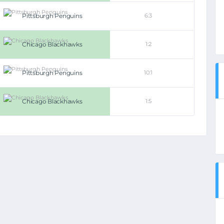
Pittsburgh Penguins
6:3
Chicago Blackhawks
1:2
Pittsburgh Penguins
10:1
Chicago Blackhawks
1:5