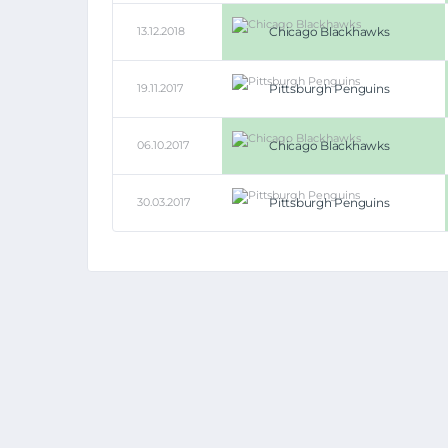
13.12.2018
Chicago Blackhawks
19.11.2017
Pittsburgh Penguins
06.10.2017
Chicago Blackhawks
30.03.2017
Pittsburgh Penguins