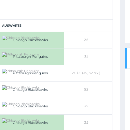
AUSWÄRTS
Chicago Blackhawks
2:5
Pittsburgh Penguins
3:5
Pittsburgh Penguins
2:0 i.E. (3:2, 3:2 n.V.)
Chicago Blackhawks
5:2
Chicago Blackhawks
3:2
Chicago Blackhawks
3:5