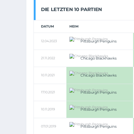
DIE LETZTEN 10 PARTIEN
DATUM
HEIM
12.04.2023
Pittsburgh Penguins
21.11.2022
Chicago Blackhawks
10.11.2021
Chicago Blackhawks
17.10.2021
Pittsburgh Penguins
10.11.2019
Pittsburgh Penguins
07.01.2019
Pittsburgh Penguins