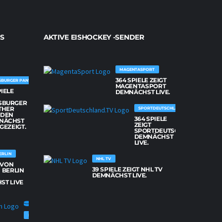
S
AKTIVE EISHOCKEY -SENDER
MAGENTASPORT
364 SPIELE ZEIGT
SBURGER PANTHER
MAGENTASPORT
PIELE
DEMNÄCHST LIVE.
SBURGER
THER
SPORTDEUTSCHLAND.TV
DEN
364 SPIELE
NÄCHST
ZEIGT
 GEZEIGT.
SPORTDEUTSCHLAND.TV
DEMNÄCHST
LIVE.
ERLIN
NHL TV
E VON
39 SPIELE ZEIGT NHL TV
 BERLIN
DEMNÄCHST LIVE.
ST LIVE
FISCHTOWN PINGUINS BREMERHAVEN