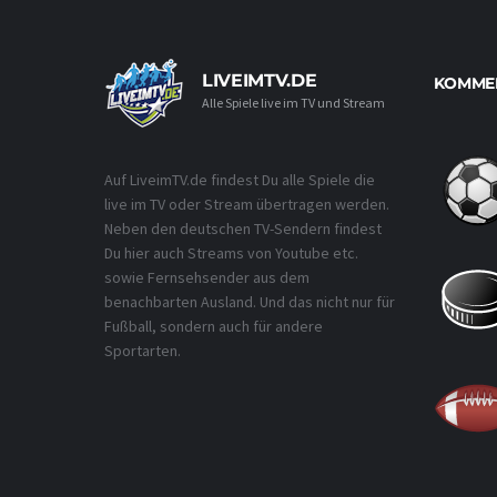
LIVEIMTV.DE
KOMMEN
Alle Spiele live im TV und Stream
Auf LiveimTV.de findest Du alle Spiele die
live im TV oder Stream übertragen werden.
Neben den deutschen TV-Sendern findest
Du hier auch Streams von Youtube etc.
sowie Fernsehsender aus dem
benachbarten Ausland. Und das nicht nur für
Fußball, sondern auch für andere
Sportarten.