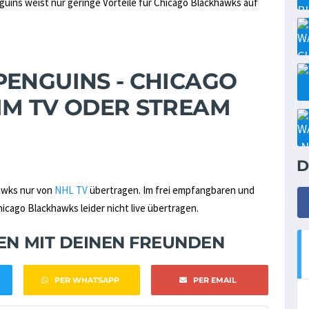
guins weist nur geringe Vorteile für Chicago Blackhawks auf
PENGUINS - CHICAGO
IM TV ODER STREAM
D
awks nur von
NHL TV
übertragen. Im frei empfangbaren und
cago Blackhawks leider nicht live übertragen.
NEN MIT DEINEN FREUNDEN
PER WHATSAPP
PER EMAIL