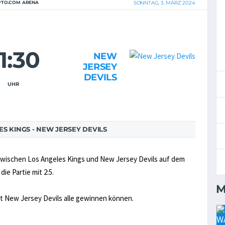
PTO.COM ARENA
SONNTAG, 3. MÄRZ 2024
1:30
NEW
JERSEY
DEVILS
UHR
S KINGS - NEW JERSEY DEVILS
 zwischen Los Angeles Kings und New Jersey Devils auf dem
ie Partie mit 2:5.
M
at New Jersey Devils alle gewinnen können.