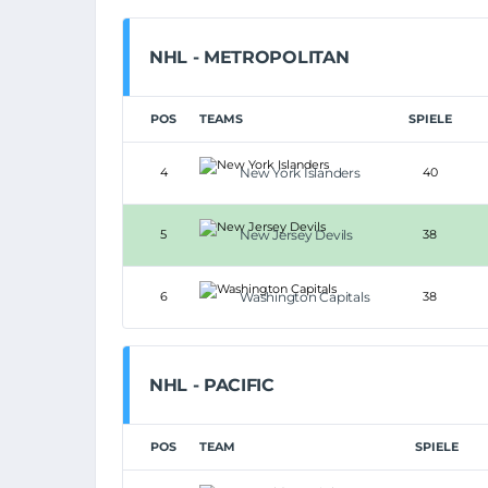
NHL - METROPOLITAN
POS
TEAMS
SPIELE
4
New York Islanders
40
5
New Jersey Devils
38
6
Washington Capitals
38
NHL - PACIFIC
POS
TEAM
SPIELE