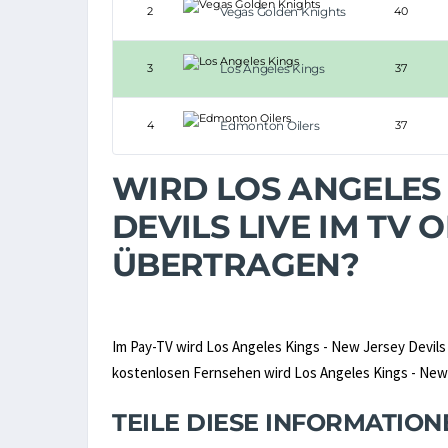
2
Vegas Golden Knights
40
3
Los Angeles Kings
37
4
Edmonton Oilers
37
WIRD LOS ANGELES 
DEVILS LIVE IM TV
ÜBERTRAGEN?
Im Pay-TV wird Los Angeles Kings - New Jersey Devils
kostenlosen Fernsehen wird Los Angeles Kings - New J
TEILE DIESE INFORMATIO