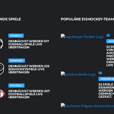
DE SPIELE
POPULÄRE EISHOCKEY-TEAM
FUSSBALL
DEMNÄCHST WERDEN 517
AUG
FUSSBALLSPIELE LIVE Ü
52 S
BERTRAGEN
VON
AUG
PAN
WER
EISHOCKEY
DEM
LIVE
DEMNÄCHST WERDEN 225
EISHOCKEYSPIELE LIVE
ÜBERTRAGEN
EISBÄREN B
52 SPIEL
FOOTBALL
EISBÄREN
WERDEN
DEMNÄCHST WERDEN 207
DEMNÄCH
FOOTBALLSPIELE LIVE
GEZEIGT.
ÜBERTRAGEN