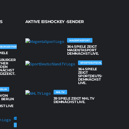
S
AKTIVE EISHOCKEY -SENDER
MAGENTASPORT
364 SPIELE ZEIGT
SBURGER PANTHER
MAGENTASPORT
PIELE
DEMNÄCHST LIVE.
SBURGER
THER
SPORTDEUTSCHLAND.TV
DEN
364 SPIELE
NÄCHST
ZEIGT
 GEZEIGT.
SPORTDEUTSCHLAND.TV
DEMNÄCHST
LIVE.
ERLIN
NHL TV
E VON
39 SPIELE ZEIGT NHL TV
 BERLIN
DEMNÄCHST LIVE.
ST LIVE
FISCHTOWN PINGUINS BREMERHAVEN