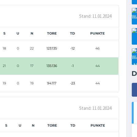
Stand: 11.01.2024
S
U
N
TORE
TD
PUNKTE
18
0
22
123:135
-12
46
21
0
17
135:136
-1
44
D
19
0
19
94:117
-23
44
Stand: 11.01.2024
S
U
N
TORE
TD
PUNKTE