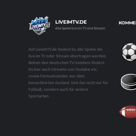
LIVEIMTV.DE
KOMMEN
Alle Spiele live im TV und Stream
Auf LiveimTV.de findest Du alle Spiele die
live im TV oder Stream übertragen werden.
Neben den deutschen TV-Sendern findest
Du hier auch Streams von Youtube etc.
sowie Fernsehsender aus dem
benachbarten Ausland. Und das nicht nur für
Fußball, sondern auch für andere
Sportarten.