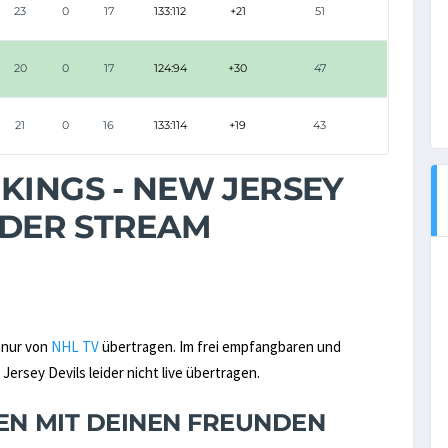
23
0
17
133:112
+21
51
20
0
17
124:94
+30
47
21
0
16
133:114
+19
43
KINGS - NEW JERSEY
 ODER STREAM
 nur von
NHL TV
übertragen. Im frei empfangbaren und
ersey Devils leider nicht live übertragen.
NEN MIT DEINEN FREUNDEN