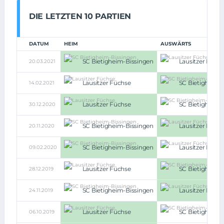
DIE LETZTEN 10 PARTIEN
DATUM
HEIM
AUSWÄRTS
SC Bietigheim-Bissingen
Lausitzer Füch
20.03.2021
Lausitzer Füchse
SC Bietigheim-
14.02.2021
Lausitzer Füchse
SC Bietigheim-
30.12.2020
SC Bietigheim-Bissingen
Lausitzer Füch
20.11.2020
SC Bietigheim-Bissingen
Lausitzer Füch
09.02.2020
Lausitzer Füchse
SC Bietigheim-
28.12.2019
SC Bietigheim-Bissingen
Lausitzer Füch
24.11.2019
Lausitzer Füchse
SC Bietigheim-
06.10.2019