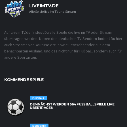
LIVEIMTV.DE
Alle Spiele live im TV und Stream
Auf LiveimTV.de findest Du alle Spiele die live im TV oder Stream
übertragen werden. Neben den deutschen TV-Sendern findest Du hier
auch Streams von Youtube etc. sowie Fernsehsender aus dem
benachbarten Ausland. Und das nicht nur für Fußball, sondern auch für
andere Sportarten.
KOMMENDE SPIELE
FUSSBALL
DEMNÄCHST WERDEN 564 FUSSBALLSPIELE LIVE Ü
BERTRAGEN
EISHOCKEY