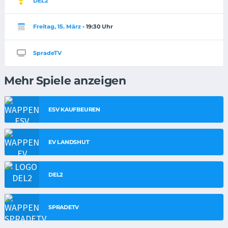
DEL2
Freitag, 15. März
- 19:30 Uhr
SpradeTV
Mehr Spiele anzeigen
ESV KAUFBEUREN
EV LANDSHUT
DEL2
SPRADETV