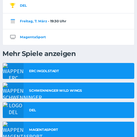
DEL
Freitag, 7. März
- 19:30 Uhr
MagentaSport
Mehr Spiele anzeigen
ERC INGOLSTADT
SCHWENNINGER WILD WINGS
DEL
MAGENTASPORT