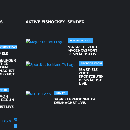
S
AKTIVE EISHOCKEY -SENDER
MAGENTASPORT
364 SPIELE ZEIGT
SBURGER PANTHER
MAGENTASPORT
PIELE
DEMNÄCHST LIVE.
SBURGER
THER
SPORTDEUTSCHLAND.TV
DEN
364 SPIELE
NÄCHST
ZEIGT
 GEZEIGT.
SPORTDEUTSCHLAND.TV
DEMNÄCHST
LIVE.
ERLIN
NHL TV
E VON
39 SPIELE ZEIGT NHL TV
 BERLIN
DEMNÄCHST LIVE.
ST LIVE
FISCHTOWN PINGUINS BREMERHAVEN