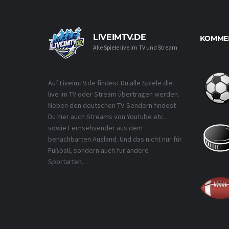
LIVEIMTV.DE
KOMMEN
Alle Spiele live im TV und Stream
Auf LiveimTV.de findest Du alle Spiele die
live im TV oder Stream übertragen werden.
Neben den deutschen TV-Sendern findest
Du hier auch Streams von Youtube etc.
sowie Fernsehsender aus dem
benachbarten Ausland. Und das nicht nur für
Fußball, sondern auch für andere
Sportarten.