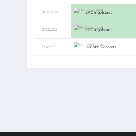
18.09.2022
ERC Ingolstadt
13.03.2022
ERC Ingolstadt
23.12.2021
Iserlohn Roosters