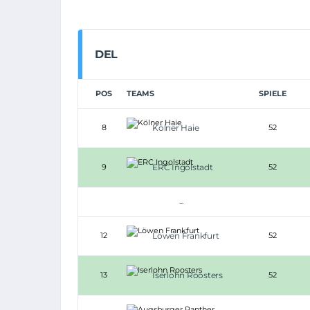
DEL
POS
TEAMS
SPIELE
8
Kölner Haie
52
9
ERC Ingolstadt
52
...
12
Löwen Frankfurt
52
13
Iserlohn Roosters
52