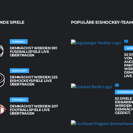
DE SPIELE
POPULÄRE EISHOCKEY-TEAM
FUSSBALL
DEMNÄCHST WERDEN 591
AUG
FUSSBALLSPIELE LIVE Ü
52 S
BERTRAGEN
VON
AUG
PAN
WER
EISHOCKEY
DEM
LIVE
DEMNÄCHST WERDEN 225
EISHOCKEYSPIELE LIVE
ÜBERTRAGEN
EISBÄREN B
52 SPIEL
FOOTBALL
EISBÄREN
WERDEN
DEMNÄCHST WERDEN 207
DEMNÄCH
FOOTBALLSPIELE LIVE
GEZEIGT.
ÜBERTRAGEN