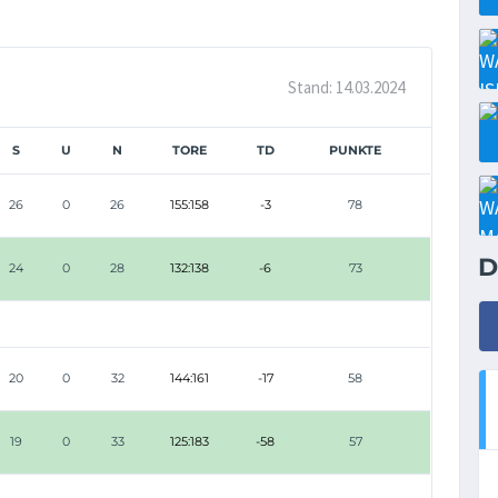
Stand: 14.03.2024
S
U
N
TORE
TD
PUNKTE
26
0
26
155:158
-3
78
D
24
0
28
132:138
-6
73
20
0
32
144:161
-17
58
19
0
33
125:183
-58
57