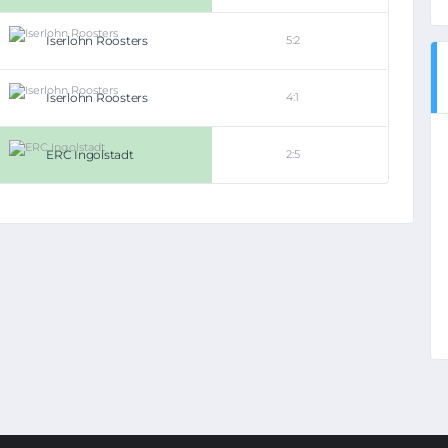
Iserlohn Roosters
5:2
Iserlohn Roosters
4:1
ERC Ingolstadt
2:5