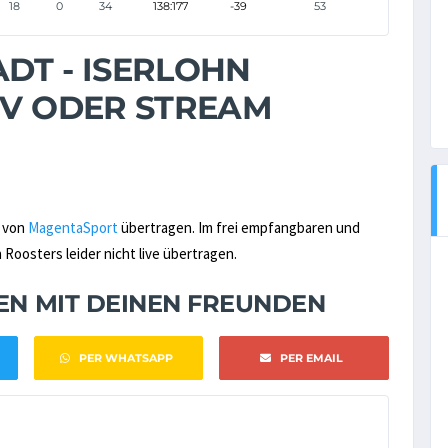
18
0
34
138:177
-39
53
DT - ISERLOHN
TV ODER STREAM
r von
MagentaSport
übertragen. Im frei empfangbaren und
Roosters leider nicht live übertragen.
NEN MIT DEINEN FREUNDEN
PER WHATSAPP
PER EMAIL