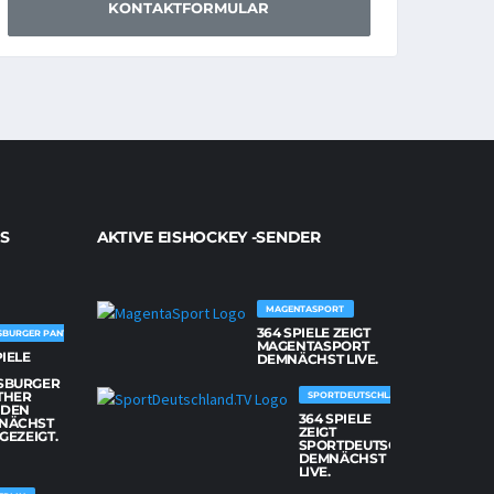
KONTAKTFORMULAR
S
AKTIVE EISHOCKEY -SENDER
MAGENTASPORT
364 SPIELE ZEIGT
SBURGER PANTHER
MAGENTASPORT
PIELE
DEMNÄCHST LIVE.
SBURGER
THER
SPORTDEUTSCHLAND.TV
DEN
364 SPIELE
NÄCHST
ZEIGT
 GEZEIGT.
SPORTDEUTSCHLAND.TV
DEMNÄCHST
LIVE.