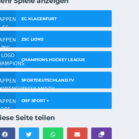
ehr Spiele anzeigen
EC KLAGENFURT
ZSC LIONS
CHAMPIONS HOCKEY LEAGUE
SPORTDEUTSCHLAND.TV
ORF SPORT +
iese Seite teilen