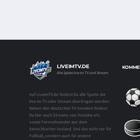
LIVEIMTV.DE
KOMMEN
Alle Spiele live im TV und Stream
Auf LiveimTV.de findest Du alle Spiele die
live im TV oder Stream übertragen werden.
Neben den deutschen TV-Sendern findest
Du hier auch Streams von Youtube etc.
sowie Fernsehsender aus dem
benachbarten Ausland. Und das nicht nur für
Fußball, sondern auch für andere