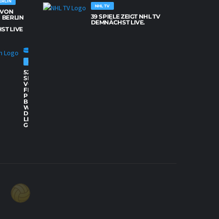
ERLIN
NHL TV
E VON
39 SPIELE ZEIGT NHL TV
 BERLIN
DEMNÄCHST LIVE.
ST LIVE
FISCHTOWN PINGUINS BREMERHAVEN
52
SPIELE
VON
FISCHTOWN
PINGUINS
BREMERHAVEN
WERDEN
DEMNÄCHST
LIVE
GEZEIGT.