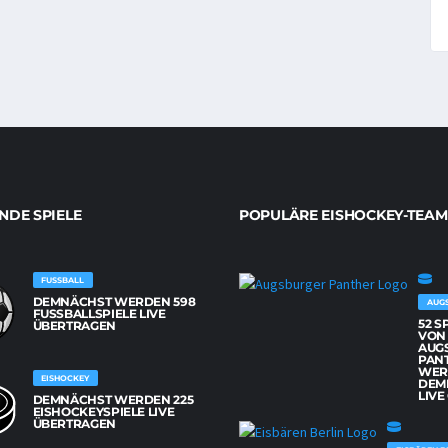
DE SPIELE
POPULÄRE EISHOCKEY-TEAM
FUSSBALL
DEMNÄCHST WERDEN 598
AUG
FUSSBALLSPIELE LIVE Ü
52 S
BERTRAGEN
VON
AUG
PAN
WER
EISHOCKEY
DEM
LIVE
DEMNÄCHST WERDEN 225
EISHOCKEYSPIELE LIVE
ÜBERTRAGEN