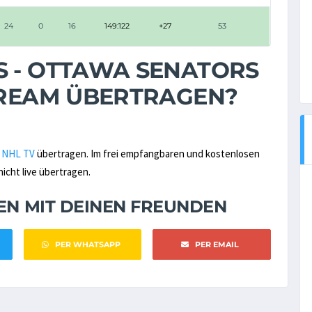
24
0
16
149:122
+27
53
S - OTTAWA SENATORS
STREAM ÜBERTRAGEN?
n
NHL TV
übertragen. Im frei empfangbaren und kostenlosen
icht live übertragen.
NEN MIT DEINEN FREUNDEN
PER WHATSAPP
PER EMAIL