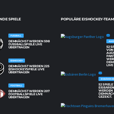
DE SPIELE
POPULÄRE EISHOCKEY-TEAM
FUSSBALL
DEMNÄCHST WERDEN 598
AUG
FUSSBALLSPIELE LIVE Ü
52 S
BERTRAGEN
VON
AUG
PAN
WER
EISHOCKEY
DEM
LIVE
DEMNÄCHST WERDEN 225
EISHOCKEYSPIELE LIVE
ÜBERTRAGEN
EISBÄREN B
52 SPIEL
FOOTBALL
EISBÄREN
WERDEN
DEMNÄCHST WERDEN 207
DEMNÄCH
FOOTBALLSPIELE LIVE
GEZEIGT.
ÜBERTRAGEN