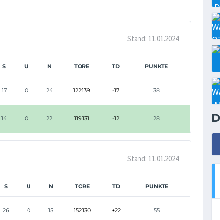
Stand: 11.01.2024
S
U
N
TORE
TD
PUNKTE
17
0
24
122:139
-17
38
D
14
0
22
119:131
-12
28
Stand: 11.01.2024
S
U
N
TORE
TD
PUNKTE
26
0
15
152:130
+22
55