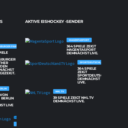
S
AKTIVE EISHOCKEY -SENDER
MAGENTASPORT
364 SPIELE ZEIGT
SBURGER PANTHER
MAGENTASPORT
PIELE
DEMNÄCHST LIVE.
SBURGER
THER
SPORTDEUTSCHLAND.TV
DEN
364 SPIELE
NÄCHST
ZEIGT
 GEZEIGT.
SPORTDEUTSCHLAND.TV
DEMNÄCHST
LIVE.
ERLIN
NHL TV
E VON
39 SPIELE ZEIGT NHL TV
 BERLIN
DEMNÄCHST LIVE.
ST LIVE
FISCHTOWN PINGUINS BREMERHAVEN