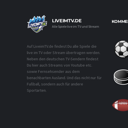
LIVEIMTV.DE
KOMMEN
Alle Spiele live im TV und Stream
Auf LiveimTV.de findest Du alle Spiele die
live im TV oder Stream übertragen werden.
Neben den deutschen TV-Sendern findest
Du hier auch Streams von Youtube etc.
sowie Fernsehsender aus dem
benachbarten Ausland. Und das nicht nur für
Fußball, sondern auch für andere
Sportarten.