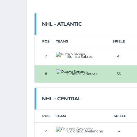
NHL - ATLANTIC
POS
TEAMS
SPIELE
7
Buffalo Sabres
41
8
Ottawa Senators
36
NHL - CENTRAL
POS
TEAM
SPIELE
2
Colorado Avalanche
41