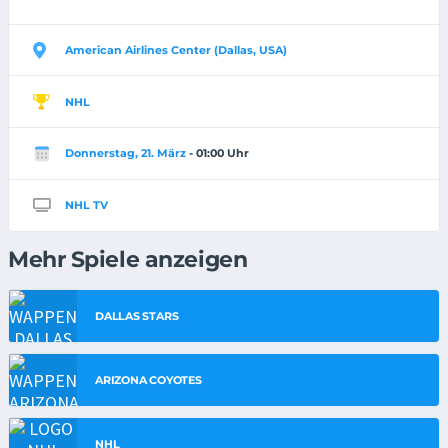
American Airlines Center (Dallas, USA)
NHL
Donnerstag, 21. März
- 01:00 Uhr
NHL TV
Mehr Spiele anzeigen
DALLAS STARS
ARIZONA COYOTES
NHL