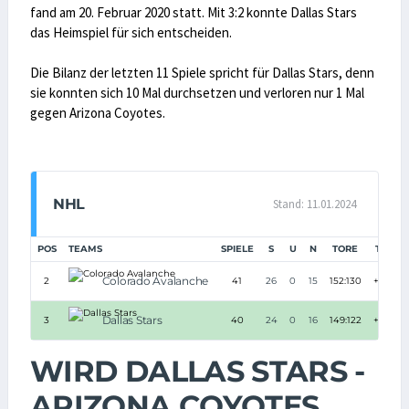
fand am 20. Februar 2020 statt. Mit 3:2 konnte Dallas Stars
das Heimspiel für sich entscheiden.
Die Bilanz der letzten 11 Spiele spricht für Dallas Stars, denn
sie konnten sich 10 Mal durchsetzen und verloren nur 1 Mal
gegen Arizona Coyotes.
NHL
Stand: 11.01.2024
POS
TEAMS
SPIELE
S
U
N
TORE
TD
P
Colorado Avalanche
2
41
26
0
15
152:130
+22
Dallas Stars
3
40
24
0
16
149:122
+27
WIRD DALLAS STARS -
ARIZONA COYOTES