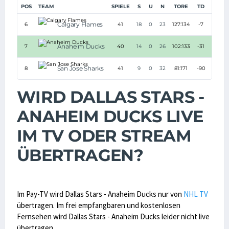
POS
TEAM
SPIELE
S
U
N
TORE
TD
PUNK
Calgary Flames
6
41
18
0
23
127:134
-7
41
Anaheim Ducks
7
40
14
0
26
102:133
-31
29
San Jose Sharks
8
41
9
0
32
81:171
-90
21
WIRD DALLAS STARS -
ANAHEIM DUCKS LIVE
IM TV ODER STREAM
ÜBERTRAGEN?
Im Pay-TV wird Dallas Stars - Anaheim Ducks nur von
NHL TV
übertragen. Im frei empfangbaren und kostenlosen
Fernsehen wird Dallas Stars - Anaheim Ducks leider nicht live
übertragen.