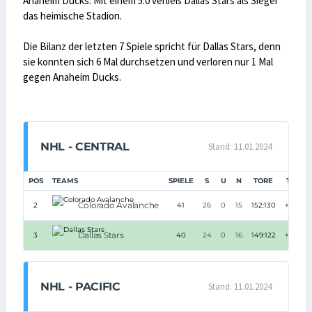
Anaheim Ducks. Mit einem 5:0 verließ Dallas Stars als Sieger
das heimische Stadion.
Die Bilanz der letzten 7 Spiele spricht für Dallas Stars, denn
sie konnten sich 6 Mal durchsetzen und verloren nur 1 Mal
gegen Anaheim Ducks.
NHL - CENTRAL
Stand: 11.01.2024
POS
TEAMS
SPIELE
S
U
N
TORE
TD
P
Colorado Avalanche
2
41
26
0
15
152:130
+22
Dallas Stars
3
40
24
0
16
149:122
+27
NHL - PACIFIC
Stand: 11.01.2024