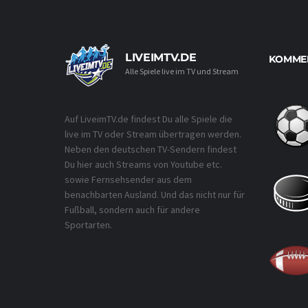
LIVEIMTV.DE
KOMMEN
Alle Spiele live im TV und Stream
Auf LiveimTV.de findest Du alle Spiele die
live im TV oder Stream übertragen werden.
Neben den deutschen TV-Sendern findest
Du hier auch Streams von Youtube etc.
sowie Fernsehsender aus dem
benachbarten Ausland. Und das nicht nur für
Fußball, sondern auch für andere
Sportarten.