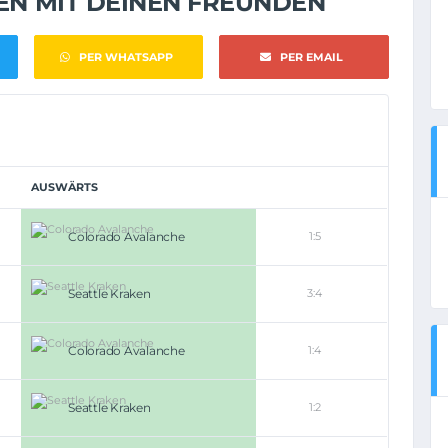
NEN MIT DEINEN FREUNDEN
PER WHATSAPP
PER EMAIL
AUSWÄRTS
Colorado Avalanche
1:5
Seattle Kraken
3:4
Colorado Avalanche
1:4
Seattle Kraken
1:2