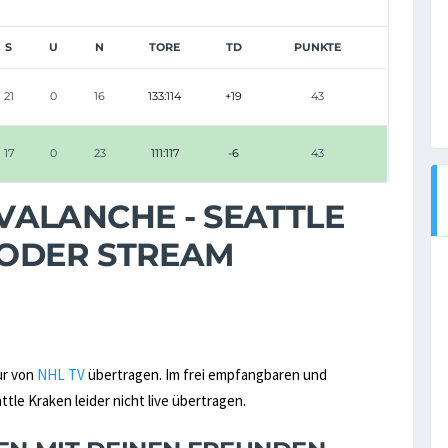
S
U
N
TORE
TD
PUNKTE
21
0
16
133:114
+19
43
17
0
23
111:117
-6
43
ALANCHE - SEATTLE
 ODER STREAM
ur von
NHL TV
übertragen. Im frei empfangbaren und
le Kraken leider nicht live übertragen.