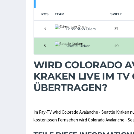
POS
TEAM
SPIELE
4
Edmonton Oilers
37
5
Seattle Kraken
40
WIRD COLORADO AV
KRAKEN LIVE IM TV
ÜBERTRAGEN?
Im Pay-TV wird Colorado Avalanche - Seattle Kraken n
kostenlosen Fernsehen wird Colorado Avalanche - Seatt