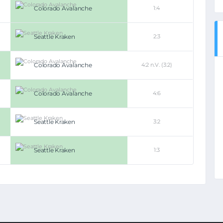
Colorado Avalanche
1:4
Seattle Kraken
2:3
Colorado Avalanche
4:2 n.V. (3:2)
Colorado Avalanche
4:6
Seattle Kraken
3:2
Seattle Kraken
1:3