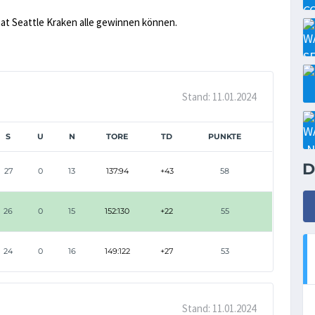
hat Seattle Kraken alle gewinnen können.
Stand: 11.01.2024
S
U
N
TORE
TD
PUNKTE
D
27
0
13
137:94
+43
58
26
0
15
152:130
+22
55
24
0
16
149:122
+27
53
Stand: 11.01.2024