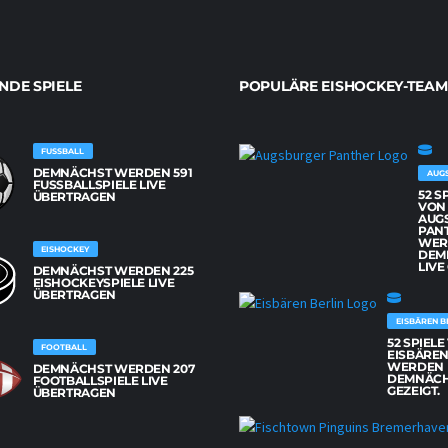
DE SPIELE
POPULÄRE EISHOCKEY-TEAM
FUSSBALL
DEMNÄCHST WERDEN 591
AUG
FUSSBALLSPIELE LIVE Ü
52 S
BERTRAGEN
VON
AUG
PAN
WER
EISHOCKEY
DEM
LIVE
DEMNÄCHST WERDEN 225
EISHOCKEYSPIELE LIVE
ÜBERTRAGEN
EISBÄREN B
52 SPIEL
FOOTBALL
EISBÄREN
WERDEN
DEMNÄCHST WERDEN 207
DEMNÄCH
FOOTBALLSPIELE LIVE
GEZEIGT.
ÜBERTRAGEN