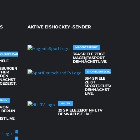
S
AKTIVE EISHOCKEY -SENDER
MAGENTASPORT
364 SPIELE ZEIGT
SBURGER PANTHER
MAGENTASPORT
PIELE
DEMNÄCHST LIVE.
SBURGER
THER
SPORTDEUTSCHLAND.TV
DEN
364 SPIELE
NÄCHST
ZEIGT
 GEZEIGT.
SPORTDEUTSCHLAND.TV
DEMNÄCHST
LIVE.
ERLIN
NHL TV
E VON
39 SPIELE ZEIGT NHL TV
 BERLIN
DEMNÄCHST LIVE.
ST LIVE
FISCHTOWN PINGUINS BREMERHAVEN