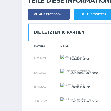
TEILE DIESE INFORMATIO
AUF FACEBOOK
AUF TWITTER
DIE LETZTEN 10 PARTIEN
DATUM
HEIM
14.11.2023
Seattle Kraken
10.11.2023
Colorado Avalanche
18.10.2023
Seattle Kraken
01.05.2023
Colorado Avalanche