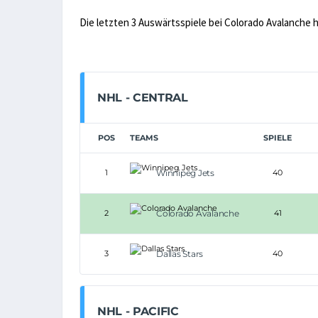
Die letzten 3 Auswärtsspiele bei Colorado Avalanche 
NHL - CENTRAL
POS
TEAMS
SPIELE
1
Winnipeg Jets
40
2
Colorado Avalanche
41
3
Dallas Stars
40
NHL - PACIFIC