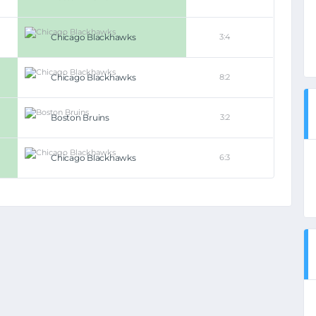
Chicago Blackhawks
3:4
Chicago Blackhawks
8:2
Boston Bruins
3:2
Chicago Blackhawks
6:3