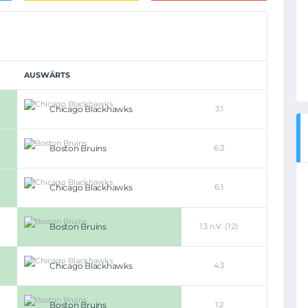
AUSWÄRTS
Chicago Blackhawks
3:1
Boston Bruins
6:3
Chicago Blackhawks
6:1
Boston Bruins
1:3 n.V. (1:2)
Chicago Blackhawks
4:3
Boston Bruins
1:2