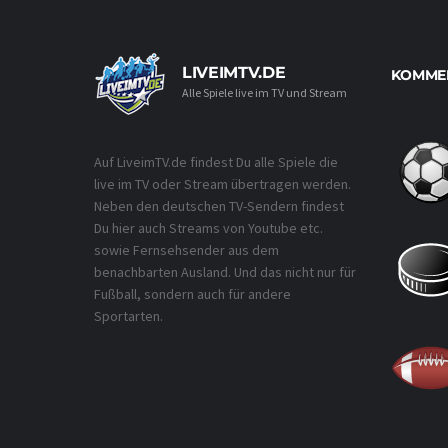
LIVEIMTV.DE
KOMMEN
Alle Spiele live im TV und Stream
Auf LiveimTV.de findest Du alle Spiele die
live im TV oder Stream übertragen werden.
Neben den deutschen TV-Sendern findest
Du hier auch Streams von Youtube etc.
sowie Fernsehsender aus dem
benachbarten Ausland. Und das nicht nur für
Fußball, sondern auch für andere
Sportarten.