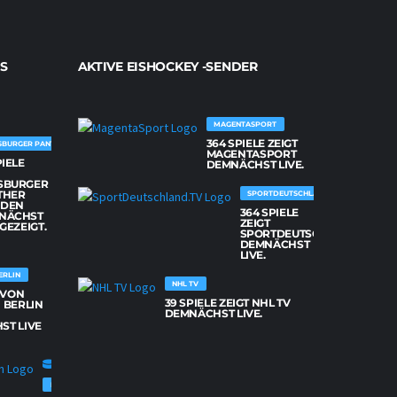
S
AKTIVE EISHOCKEY -SENDER
MAGENTASPORT
364 SPIELE ZEIGT
SBURGER PANTHER
MAGENTASPORT
PIELE
DEMNÄCHST LIVE.
SBURGER
THER
SPORTDEUTSCHLAND.TV
DEN
364 SPIELE
NÄCHST
ZEIGT
 GEZEIGT.
SPORTDEUTSCHLAND.TV
DEMNÄCHST
LIVE.
ERLIN
NHL TV
E VON
39 SPIELE ZEIGT NHL TV
 BERLIN
DEMNÄCHST LIVE.
ST LIVE
FISCHTOWN PINGUINS BREMERHAVEN