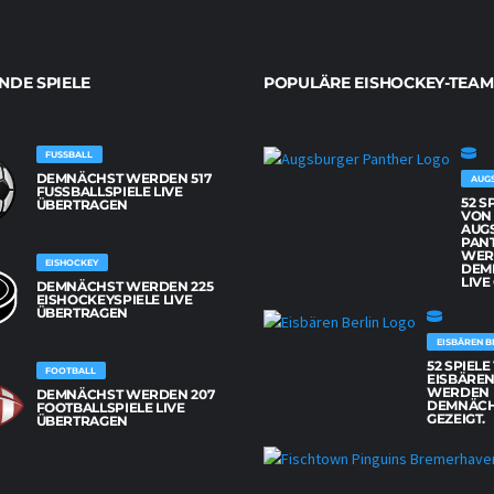
DE SPIELE
POPULÄRE EISHOCKEY-TEAM
FUSSBALL
DEMNÄCHST WERDEN 517
AUG
FUSSBALLSPIELE LIVE Ü
52 S
BERTRAGEN
VON
AUG
PAN
WER
EISHOCKEY
DEM
LIVE
DEMNÄCHST WERDEN 225
EISHOCKEYSPIELE LIVE
ÜBERTRAGEN
EISBÄREN B
52 SPIEL
FOOTBALL
EISBÄREN
WERDEN
DEMNÄCHST WERDEN 207
DEMNÄCH
FOOTBALLSPIELE LIVE
GEZEIGT.
ÜBERTRAGEN