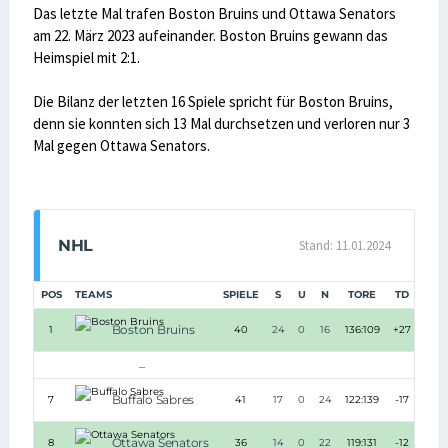
Das letzte Mal trafen Boston Bruins und Ottawa Senators
am 22. März 2023 aufeinander. Boston Bruins gewann das
Heimspiel mit 2:1.
Die Bilanz der letzten 16 Spiele spricht für Boston Bruins,
denn sie konnten sich 13 Mal durchsetzen und verloren nur 3
Mal gegen Ottawa Senators.
NHL
Stand: 11.01.2024
POS
TEAMS
SPIELE
S
U
N
TORE
TD
PUN
Boston Bruins
1
40
24
0
16
136:109
+27
5
...
Buffalo Sabres
7
41
17
0
24
122:139
-17
3
Ottawa Senators
8
36
14
0
22
119:131
-12
2