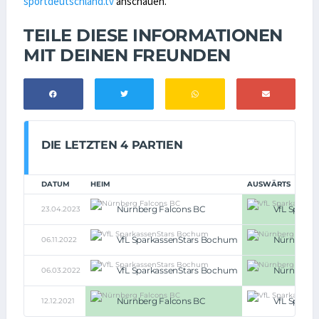
sportdeutschland.tv
anschauen.
TEILE DIESE INFORMATIONEN
MIT DEINEN FREUNDEN
DIE LETZTEN 4 PARTIEN
DATUM
HEIM
AUSWÄRTS
Nürnberg Falcons BC
VfL Spark
23.04.2023
VfL SparkassenStars Bochum
Nürnberg 
06.11.2022
VfL SparkassenStars Bochum
Nürnberg 
06.03.2022
Nürnberg Falcons BC
VfL Spark
12.12.2021