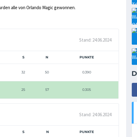
urden alle von Orlando Magic gewonnen.
Stand: 24.06.2024
S
N
PUNKTE
D
32
50
0.390
25
57
0.305
Stand: 24.06.2024
S
N
PUNKTE