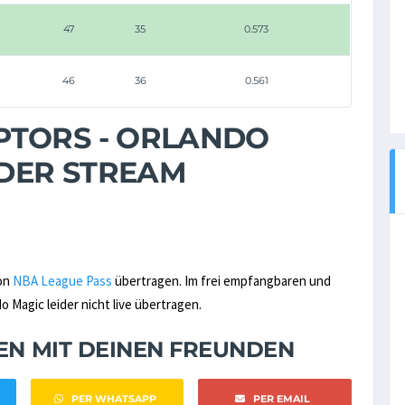
47
35
0.573
46
36
0.561
PTORS - ORLANDO
ODER STREAM
von
NBA League Pass
übertragen. Im frei empfangbaren und
 Magic leider nicht live übertragen.
NEN MIT DEINEN FREUNDEN
PER WHATSAPP
PER EMAIL