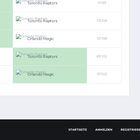
Toronto Raptors
111:99
Toronto Raptors
113:109
Orlando Magic
121:108
Toronto Raptors
89:102
Orlando Magic
97:103
STARTSEITE
ANMELDEN
REGISTRIER