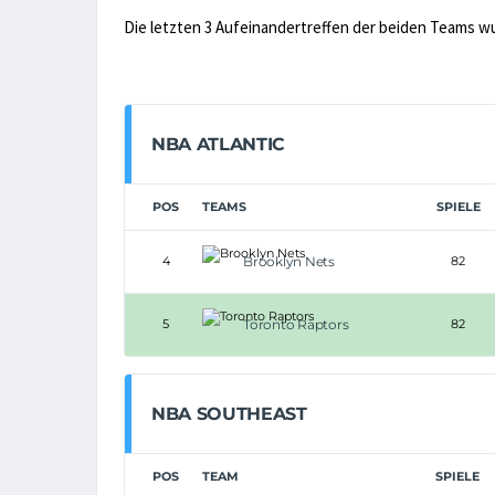
Die letzten 3 Aufeinandertreffen der beiden Teams w
NBA ATLANTIC
POS
TEAMS
SPIELE
4
Brooklyn Nets
82
5
Toronto Raptors
82
NBA SOUTHEAST
POS
TEAM
SPIELE