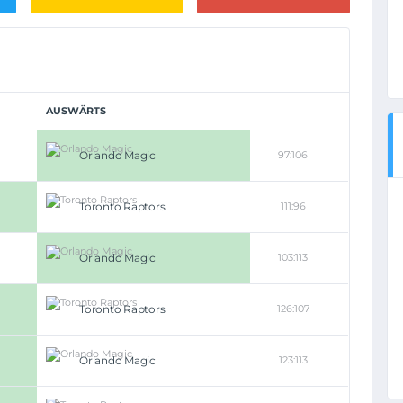
AUSWÄRTS
Orlando Magic
97:106
Toronto Raptors
111:96
Orlando Magic
103:113
Toronto Raptors
126:107
Orlando Magic
123:113