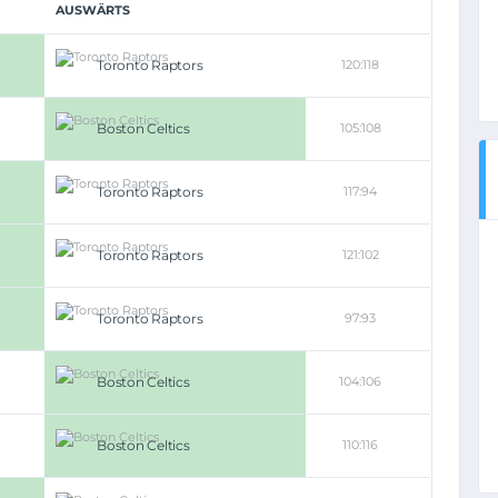
AUSWÄRTS
Toronto Raptors
120:118
Boston Celtics
105:108
Toronto Raptors
117:94
Toronto Raptors
121:102
Toronto Raptors
97:93
Boston Celtics
104:106
Boston Celtics
110:116