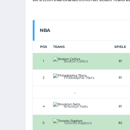
NBA
POS
TEAMS
SPIELE
1
Boston Celtics
81
2
Philadelphia 76ers
81
...
4
Brooklyn Nets
81
5
Toronto Raptors
82