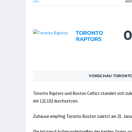
NBA
SCO
0
TORONTO
RAPTORS
VORSCHAU TORONTO 
Toronto Raptors und Boston Celtics standen sich zule
mit 121:102 durchsetzen.
Zuhause empfing Toronto Boston zuletzt am 21. Januar 
Die letzten 6 Aufeinandertreffen der beiden Teams 