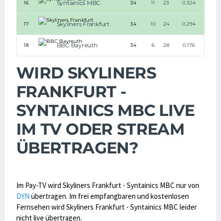
Syntainics MBC
16
34
11
23
0.324
Skyliners Frankfurt
17
34
10
24
0.294
BBC Bayreuth
18
34
6
28
0.176
WIRD SKYLINERS
FRANKFURT -
SYNTAINICS MBC LIVE
IM TV ODER STREAM
ÜBERTRAGEN?
Im Pay-TV wird Skyliners Frankfurt - Syntainics MBC nur von
DYN
übertragen. Im frei empfangbaren und kostenlosen
Fernsehen wird Skyliners Frankfurt - Syntainics MBC leider
nicht live übertragen.