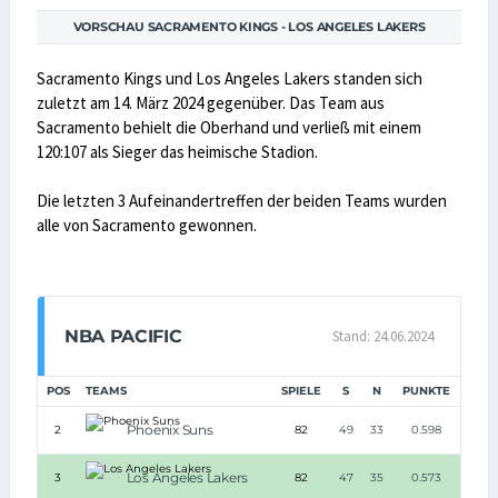
VORSCHAU SACRAMENTO KINGS - LOS ANGELES LAKERS
Sacramento Kings und Los Angeles Lakers standen sich
zuletzt am 14. März 2024 gegenüber. Das Team aus
Sacramento behielt die Oberhand und verließ mit einem
120:107 als Sieger das heimische Stadion.
Die letzten 3 Aufeinandertreffen der beiden Teams wurden
alle von Sacramento gewonnen.
NBA PACIFIC
Stand: 24.06.2024
POS
TEAMS
SPIELE
S
N
PUNKTE
Phoenix Suns
2
82
49
33
0.598
Los Angeles Lakers
3
82
47
35
0.573