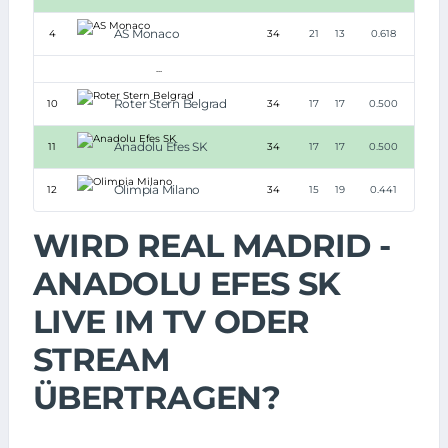
AS Monaco
4
34
21
13
0.618
...
Roter Stern Belgrad
10
34
17
17
0.500
Anadolu Efes SK
11
34
17
17
0.500
Olimpia Milano
12
34
15
19
0.441
WIRD REAL MADRID -
ANADOLU EFES SK
LIVE IM TV ODER
STREAM
ÜBERTRAGEN?