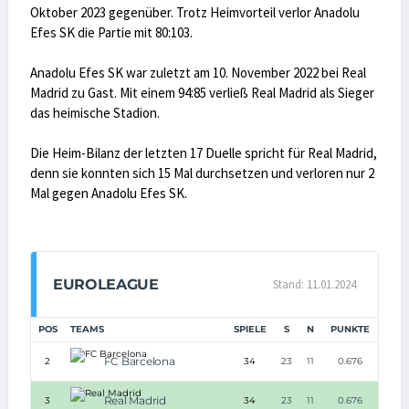
Oktober 2023 gegenüber. Trotz Heimvorteil verlor Anadolu
Efes SK die Partie mit 80:103.
Anadolu Efes SK war zuletzt am 10. November 2022 bei Real
Madrid zu Gast. Mit einem 94:85 verließ Real Madrid als Sieger
das heimische Stadion.
Die Heim-Bilanz der letzten 17 Duelle spricht für Real Madrid,
denn sie konnten sich 15 Mal durchsetzen und verloren nur 2
Mal gegen Anadolu Efes SK.
EUROLEAGUE
Stand: 11.01.2024
POS
TEAMS
SPIELE
S
N
PUNKTE
FC Barcelona
2
34
23
11
0.676
Real Madrid
3
34
23
11
0.676