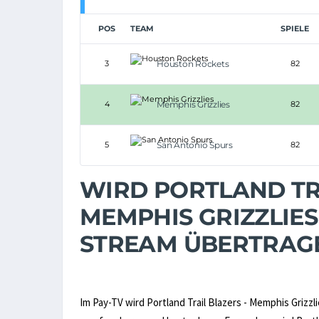
POS
TEAM
SPIELE
3
Houston Rockets
82
4
Memphis Grizzlies
82
5
San Antonio Spurs
82
WIRD PORTLAND TRA
MEMPHIS GRIZZLIES
STREAM ÜBERTRAG
Im Pay-TV wird Portland Trail Blazers - Memphis Grizzl