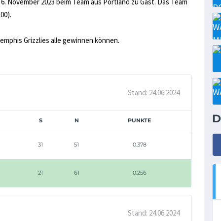
m 6. November 2023 beim Team aus Portland zu Gast. Das Team
00).
Memphis Grizzlies alle gewinnen können.
Stand: 24.06.2024
D
S
N
PUNKTE
31
51
0.378
21
61
0.256
Stand: 24.06.2024