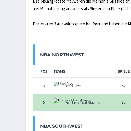
Das bislang letzte Mal waren die Memphis Grizzlies a
aus Memphis ging auswärts als Sieger vom Platz (112:1
Die letzten 3 Auswärtsspiele bei Portland haben die 
NBA NORTHWEST
POS
TEAMS
SPIELE
4
Utah Jazz
82
5
Portland Trail Blazers
82
NBA SOUTHWEST