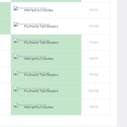
Memphis Grizzlies
115:113
Portland Trail Blazers
119:109
Portland Trail Blazers
112:122
Memphis Grizzlies
106:111
Portland Trail Blazers
119:123
Portland Trail Blazers
100:105
Memphis Grizzlies
103:113