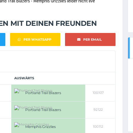
Trail Blazers - Memphis Grizzlies leider nicht live
NEN MIT DEINEN FREUNDEN
PER WHATSAPP
PER EMAIL
AUSWÄRTS
Portland Trail Blazers
100:107
Portland Trail Blazers
92:122
Memphis Grizzlies
100:112