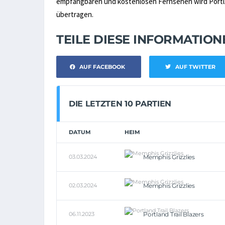
empfangbaren und kostenlosen Fernsehen wird Portland 
übertragen.
TEILE DIESE INFORMATIO
AUF FACEBOOK
AUF TWITTER
DIE LETZTEN 10 PARTIEN
DATUM
HEIM
03.03.2024
Memphis Grizzlies
02.03.2024
Memphis Grizzlies
06.11.2023
Portland Trail Blazers