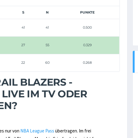
S
N
PUNKTE
41
41
0.500
27
55
0.329
22
60
0.268
IL BLAZERS -
 LIVE IM TV ODER
EN?
ies nur von
NBA League Pass
übertragen. Im frei