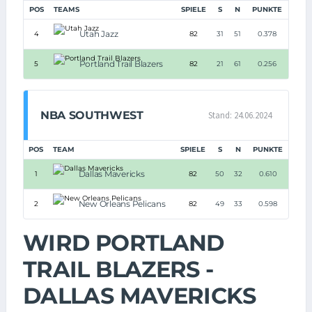
POS
TEAMS
SPIELE
S
N
PUNKTE
Utah Jazz
4
82
31
51
0.378
Portland Trail Blazers
5
82
21
61
0.256
NBA SOUTHWEST
Stand: 24.06.2024
POS
TEAM
SPIELE
S
N
PUNKTE
Dallas Mavericks
1
82
50
32
0.610
New Orleans Pelicans
2
82
49
33
0.598
WIRD PORTLAND
TRAIL BLAZERS -
DALLAS MAVERICKS