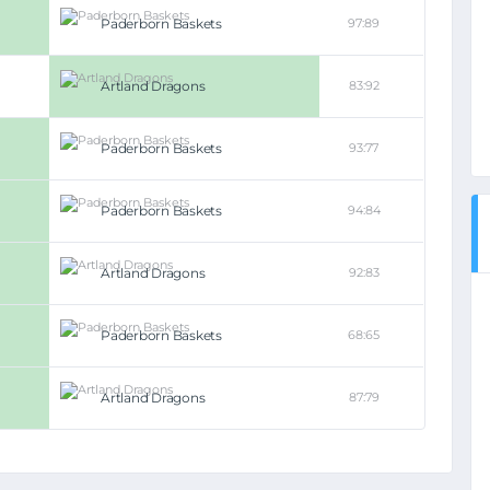
Paderborn Baskets
97:89
Artland Dragons
83:92
Paderborn Baskets
93:77
Paderborn Baskets
94:84
Artland Dragons
92:83
Paderborn Baskets
68:65
Artland Dragons
87:79