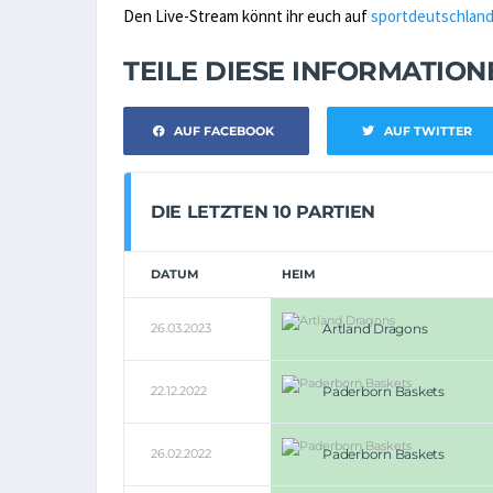
Den Live-Stream könnt ihr euch auf
sportdeutschland
TEILE DIESE INFORMATIO
AUF FACEBOOK
AUF TWITTER
DIE LETZTEN 10 PARTIEN
DATUM
HEIM
26.03.2023
Artland Dragons
22.12.2022
Paderborn Baskets
26.02.2022
Paderborn Baskets