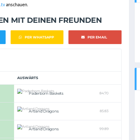
.tv
anschauen.
NEN MIT DEINEN FREUNDEN
PER WHATSAPP
PER EMAIL
AUSWÄRTS
Paderborn Baskets
84:70
Artland Dragons
85:83
Artland Dragons
99:89