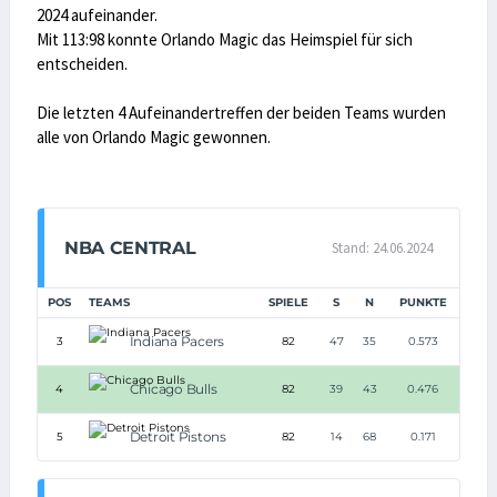
2024 aufeinander.
Mit 113:98 konnte Orlando Magic das Heimspiel für sich
entscheiden.
Die letzten 4 Aufeinandertreffen der beiden Teams wurden
alle von Orlando Magic gewonnen.
NBA CENTRAL
Stand: 24.06.2024
POS
TEAMS
SPIELE
S
N
PUNKTE
Indiana Pacers
3
82
47
35
0.573
Chicago Bulls
4
82
39
43
0.476
Detroit Pistons
5
82
14
68
0.171