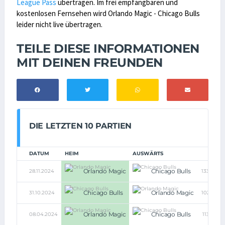
League Pass
übertragen. Im frei empfangbaren und
kostenlosen Fernsehen wird Orlando Magic - Chicago Bulls
leider nicht live übertragen.
TEILE DIESE INFORMATIONEN
MIT DEINEN FREUNDEN
DIE LETZTEN 10 PARTIEN
DATUM
HEIM
AUSWÄRTS
Orlando Magic
Chicago Bulls
28.11.2024
133:119
Chicago Bulls
Orlando Magic
31.10.2024
102:99
Orlando Magic
Chicago Bulls
08.04.2024
113:98