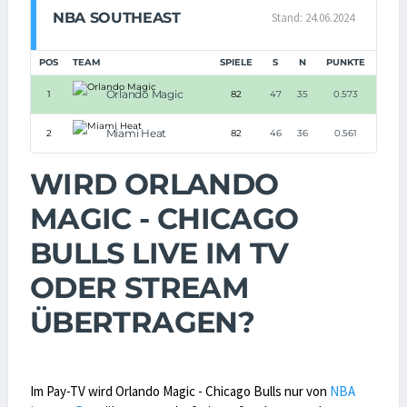
NBA SOUTHEAST
Stand: 24.06.2024
POS
TEAM
SPIELE
S
N
PUNKTE
Orlando Magic
1
82
47
35
0.573
Miami Heat
2
82
46
36
0.561
WIRD ORLANDO
MAGIC - CHICAGO
BULLS LIVE IM TV
ODER STREAM
ÜBERTRAGEN?
Im Pay-TV wird Orlando Magic - Chicago Bulls nur von
NBA