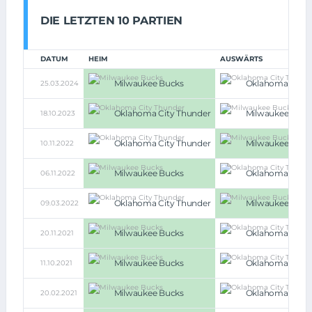
DIE LETZTEN 10 PARTIEN
DATUM
HEIM
AUSWÄRTS
Milwaukee Bucks
Oklahoma City 
25.03.2024
Oklahoma City Thunder
Milwaukee Buck
18.10.2023
Oklahoma City Thunder
Milwaukee Buck
10.11.2022
Milwaukee Bucks
Oklahoma City 
06.11.2022
Oklahoma City Thunder
Milwaukee Buck
09.03.2022
Milwaukee Bucks
Oklahoma City 
20.11.2021
Milwaukee Bucks
Oklahoma City 
11.10.2021
Milwaukee Bucks
Oklahoma City 
20.02.2021