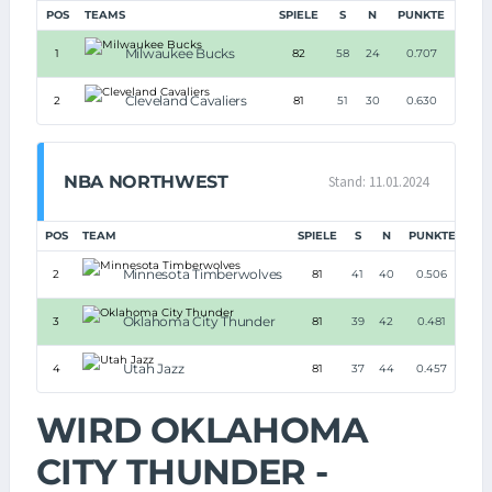
POS
TEAMS
SPIELE
S
N
PUNKTE
Milwaukee Bucks
1
82
58
24
0.707
Cleveland Cavaliers
2
81
51
30
0.630
NBA NORTHWEST
Stand: 11.01.2024
POS
TEAM
SPIELE
S
N
PUNKTE
Minnesota Timberwolves
2
81
41
40
0.506
Oklahoma City Thunder
3
81
39
42
0.481
Utah Jazz
4
81
37
44
0.457
WIRD OKLAHOMA
CITY THUNDER -