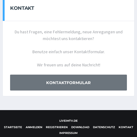
KONTAKT
Du hast Fragen, eine Fehlermeldung, neue Anregungen und
möchtest uns kontaktieren?
Benutze einfach unser Kontaktformular.
Wir freuen uns auf deine Nachricht!
KONTAKTFORMULAR
LIVEIMTV.DE
STARTSEITE
ANMELDEN
REGISTRIEREN
DOWNLOAD
DATENSCHUTZ
KONTAKT
IMPRESSUM