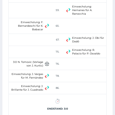
Einwechslung:
59.
Hernanes für A.
Ranocchia
Einwechslung: F.
Bernardeschi für K.
65.
Babacar
Einwechslung: J. Obi für
67.
Dodô
Einwechslung: R.
75.
Palacio für P. Osvaldo
3:0 N. Tomovic (Vorlage
76.
von J. Kurtic)
Einwechslung: J. Vargas
78.
für M. Fernández
Einwechslung: J.
86.
Brillante für J. Cuadrado
ENDSTAND: 3:0