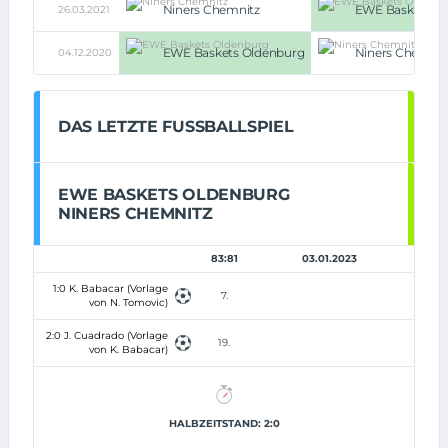
Niners Chemnitz
EWE Baskets O
26.03.2021
EWE Baskets Oldenburg
Niners Chemnit
04.12.2020
DAS LETZTE FUSSBALLSPIEL
EWE BASKETS OLDENBURG
NINERS CHEMNITZ
83:81
03.01.2023
1:0 K. Babacar (Vorlage
7.
von N. Tomovic)
2:0 J. Cuadrado (Vorlage
19.
von K. Babacar)
HALBZEITSTAND: 2:0