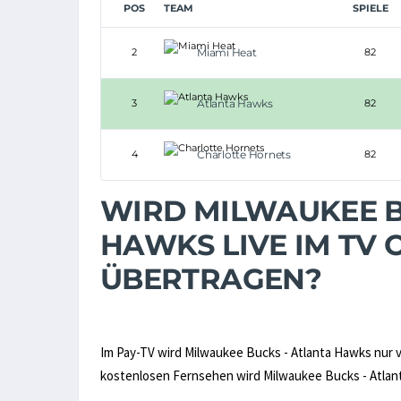
POS
TEAM
SPIELE
2
Miami Heat
82
3
Atlanta Hawks
82
4
Charlotte Hornets
82
WIRD MILWAUKEE B
HAWKS LIVE IM TV
ÜBERTRAGEN?
Im Pay-TV wird Milwaukee Bucks - Atlanta Hawks nur
kostenlosen Fernsehen wird Milwaukee Bucks - Atlanta