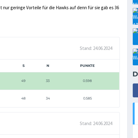
t nur geringe Vorteile für die Hawks auf denn für sie gab es 36
Stand: 24.06.2024
S
N
PUNKTE
D
49
33
0.598
48
34
0.585
Stand: 24.06.2024