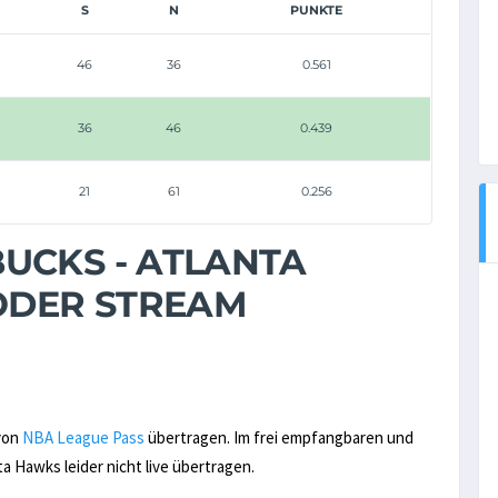
S
N
PUNKTE
46
36
0.561
36
46
0.439
21
61
0.256
UCKS - ATLANTA
 ODER STREAM
 von
NBA League Pass
übertragen. Im frei empfangbaren und
 Hawks leider nicht live übertragen.