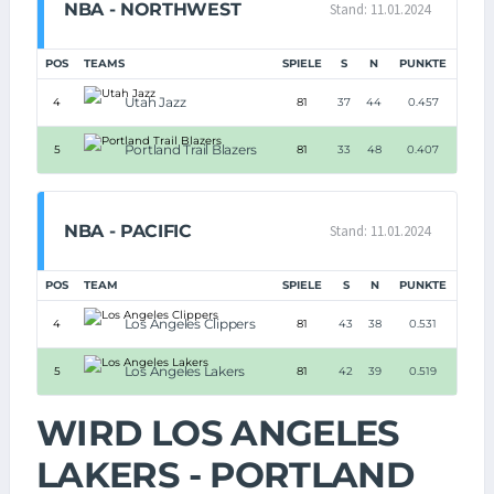
NBA - NORTHWEST
Stand: 11.01.2024
POS
TEAMS
SPIELE
S
N
PUNKTE
Utah Jazz
4
81
37
44
0.457
Portland Trail Blazers
5
81
33
48
0.407
NBA - PACIFIC
Stand: 11.01.2024
POS
TEAM
SPIELE
S
N
PUNKTE
Los Angeles Clippers
4
81
43
38
0.531
Los Angeles Lakers
5
81
42
39
0.519
WIRD LOS ANGELES
LAKERS - PORTLAND