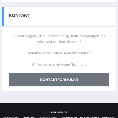
KONTAKT
Du hast Fragen, eine Fehlermeldung, neue Anregungen und
möchtest uns kontaktieren?
Benutze einfach unser Kontaktformular.
Wir freuen uns auf deine Nachricht!
KONTAKTFORMULAR
LIVEIMTV.DE
STARTSEITE
ANMELDEN
REGISTRIEREN
DOWNLOAD
DATENSCHUTZ
KONTAKT