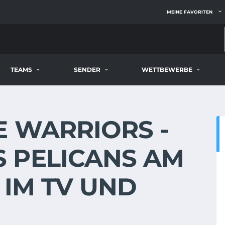
MEINE FAVORITEN
TEAMS
SENDER
WETTBEWERBE
E WARRIORS -
 PELICANS AM
E IM TV UND