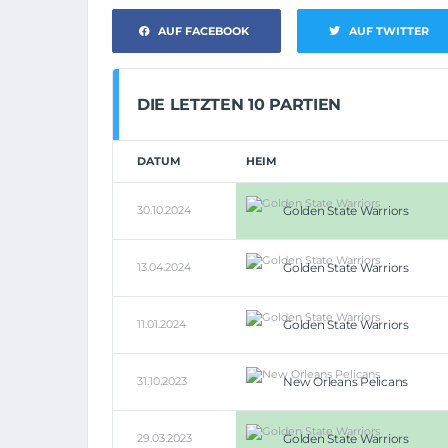
AUF FACEBOOK
AUF TWITTER
DIE LETZTEN 10 PARTIEN
DATUM
HEIM
30.10.2024
Golden State Warriors
13.04.2024
Golden State Warriors
11.01.2024
Golden State Warriors
31.10.2023
New Orleans Pelicans
29.03.2023
Golden State Warriors