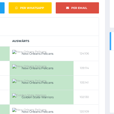
PER WHATSAPP
PER EMAIL
AUSWÄRTS
New Orleans Pelicans
124:106
New Orleans Pelicans
109:114
New Orleans Pelicans
105:141
Golden State Warriors
102:130
New Orleans Pelicans
120:109