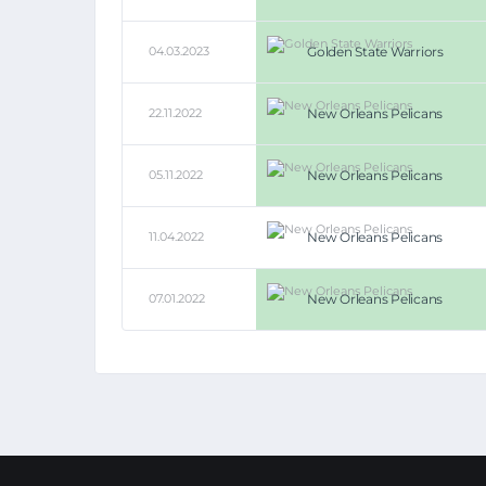
04.03.2023
Golden State Warriors
22.11.2022
New Orleans Pelicans
05.11.2022
New Orleans Pelicans
11.04.2022
New Orleans Pelicans
07.01.2022
New Orleans Pelicans