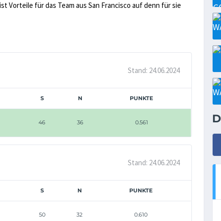
ist Vorteile für das Team aus San Francisco auf denn für sie
Stand: 24.06.2024
S
N
PUNKTE
D
46
36
0.561
Stand: 24.06.2024
S
N
PUNKTE
50
32
0.610