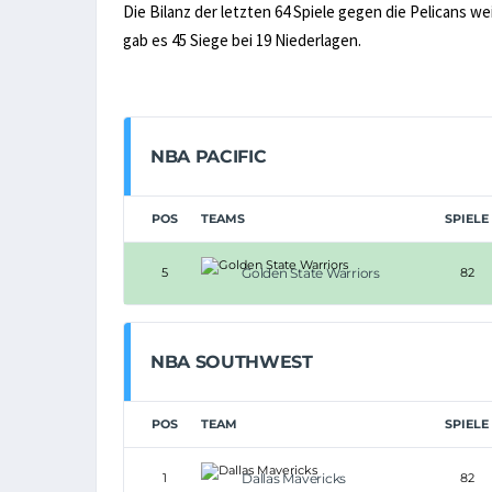
Die Bilanz der letzten 64 Spiele gegen die Pelicans we
gab es 45 Siege bei 19 Niederlagen.
NBA PACIFIC
POS
TEAMS
SPIELE
5
Golden State Warriors
82
NBA SOUTHWEST
POS
TEAM
SPIELE
1
Dallas Mavericks
82