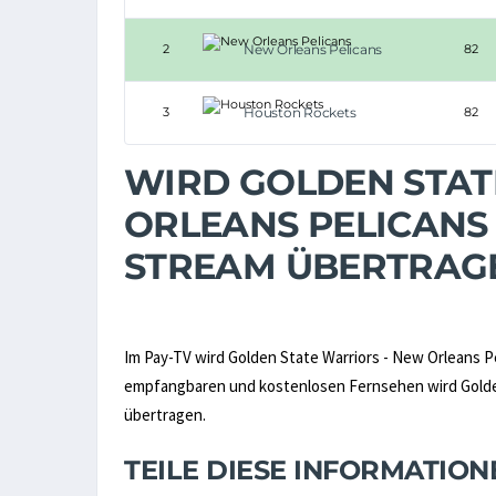
2
New Orleans Pelicans
82
3
Houston Rockets
82
WIRD GOLDEN STAT
ORLEANS PELICANS 
STREAM ÜBERTRAG
Im Pay-TV wird Golden State Warriors - New Orleans P
empfangbaren und kostenlosen Fernsehen wird Golden S
übertragen.
TEILE DIESE INFORMATIO