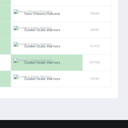
New Orleans Pelicans
108:99
Golden State Warriors
128:83
Golden State Warriors
114:105
Golden State Warriors
107:128
Golden State Warriors
101:96