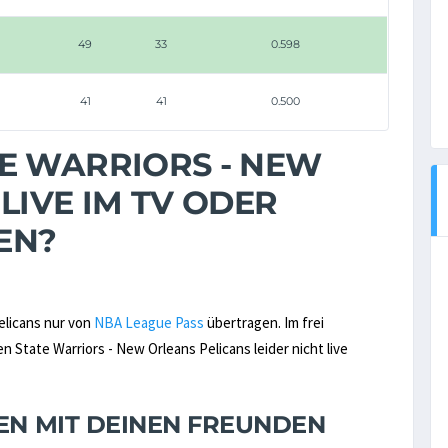
49
33
0.598
41
41
0.500
E WARRIORS - NEW
LIVE IM TV ODER
EN?
elicans nur von
NBA League Pass
übertragen. Im frei
tate Warriors - New Orleans Pelicans leider nicht live
NEN MIT DEINEN FREUNDEN