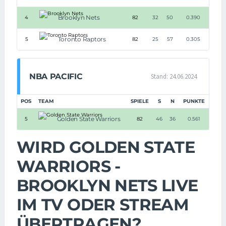
Brooklyn Nets
4
82
32
50
0.390
Toronto Raptors
5
82
25
57
0.305
NBA PACIFIC
Stand: 24.06.2024
POS
TEAM
SPIELE
S
N
PUNKTE
Golden State Warriors
5
82
46
36
0.561
WIRD GOLDEN STATE
WARRIORS -
BROOKLYN NETS LIVE
IM TV ODER STREAM
ÜBERTRAGEN?