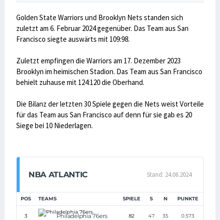
Golden State Warriors und Brooklyn Nets standen sich
zuletzt am 6. Februar 2024 gegenüber. Das Team aus San
Francisco siegte auswärts mit 109:98.
Zuletzt empfingen die Warriors am 17. Dezember 2023
Brooklyn im heimischen Stadion. Das Team aus San Francisco
behielt zuhause mit 124:120 die Oberhand.
Die Bilanz der letzten 30 Spiele gegen die Nets weist Vorteile
für das Team aus San Francisco auf denn für sie gab es 20
Siege bei 10 Niederlagen.
NBA ATLANTIC
Stand: 24.06.2024
POS
TEAMS
SPIELE
S
N
PUNKTE
Philadelphia 76ers
3
82
47
35
0.573