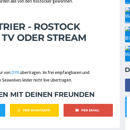
wurden alle von den Rostocker gewonnen.
RIER - ROSTOCK
M TV ODER STREAM
D
nur von
DYN
übertragen. Im frei empfangbaren und
 Seawolves leider nicht live übertragen.
NEN MIT DEINEN FREUNDEN
PER WHATSAPP
PER EMAIL