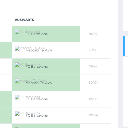
AUSWÄRTS
FC Barcelona
90:92
Maccabi Tel Aviv
83:78
FC Barcelona
79:86
Maccabi Tel Aviv
80:104
FC Barcelona
85:68
FC Barcelona
99:94