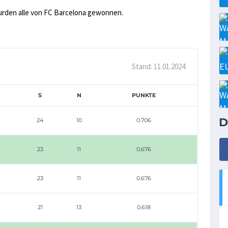
urden alle von FC Barcelona gewonnen.
Stand: 11.01.2024
S
N
PUNKTE
D
24
10
0.706
23
11
0.676
23
11
0.676
21
13
0.618