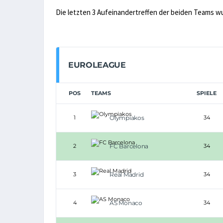
Die letzten 3 Aufeinandertreffen der beiden Teams w
EUROLEAGUE
POS
TEAMS
SPIELE
1
Olympiakos
34
2
FC Barcelona
34
3
Real Madrid
34
4
AS Monaco
34