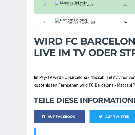
5
Maccabi Tel Aviv
34
6
Partizan Belgrad
34
WIRD FC BARCELONA
LIVE IM TV ODER 
Im Pay-TV wird FC Barcelona - Maccabi Tel Aviv nur vo
kostenlosen Fernsehen wird FC Barcelona - Maccabi Tel
TEILE DIESE INFORMATIO
AUF FACEBOOK
AUF TWITTER