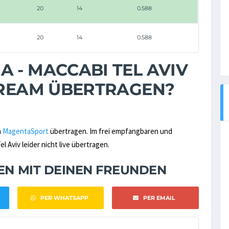
20
14
0.588
20
14
0.588
 - MACCABI TEL AVIV
STREAM ÜBERTRAGEN?
n
MagentaSport
übertragen. Im frei empfangbaren und
 Aviv leider nicht live übertragen.
NEN MIT DEINEN FREUNDEN
PER WHATSAPP
PER EMAIL