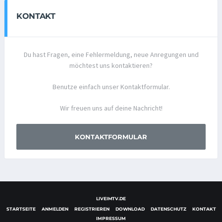
KONTAKT
Du hast Fragen, eine Fehlermeldung, neue Anregungen und
möchtest uns kontaktieren?
Benutze einfach unser Kontaktformular.
Wir freuen uns auf deine Nachricht!
KONTAKTFORMULAR
LIVEIMTV.DE
STARTSEITE
ANMELDEN
REGISTRIEREN
DOWNLOAD
DATENSCHUTZ
KONTAKT
IMPRESSUM