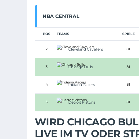
NBA CENTRAL
POS
TEAMS
SPIELE
2
Cleveland Cavaliers
81
3
Chicago Bulls
81
4
Indiana Pacers
81
5
Detroit Pistons
81
WIRD CHICAGO BULL
LIVE IM TV ODER 