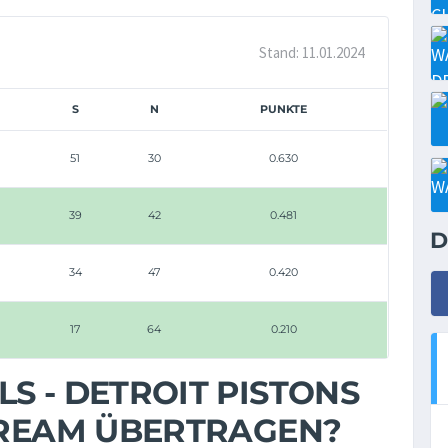
Stand: 11.01.2024
S
N
PUNKTE
51
30
0.630
39
42
0.481
D
34
47
0.420
17
64
0.210
S - DETROIT PISTONS
STREAM ÜBERTRAGEN?