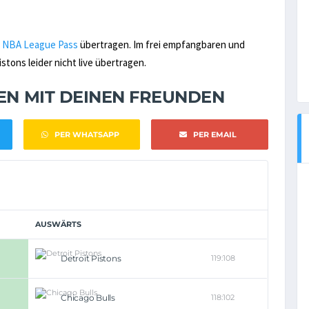
n
NBA League Pass
übertragen. Im frei empfangbaren und
stons leider nicht live übertragen.
NEN MIT DEINEN FREUNDEN
PER WHATSAPP
PER EMAIL
AUSWÄRTS
Detroit Pistons
119:108
Chicago Bulls
118:102