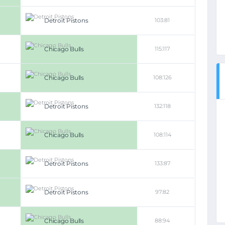
Detroit Pistons
103:81
Chicago Bulls
115:117
Chicago Bulls
108:126
Detroit Pistons
132:118
Chicago Bulls
108:114
Detroit Pistons
133:87
Detroit Pistons
97:82
Chicago Bulls
88:94