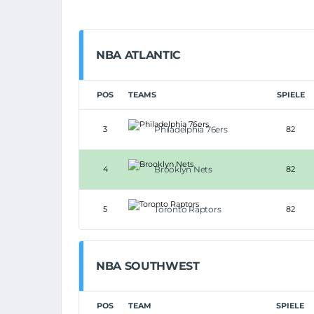
NBA ATLANTIC
POS
TEAMS
SPIELE
3
Philadelphia 76ers
82
4
Brooklyn Nets
82
5
Toronto Raptors
82
NBA SOUTHWEST
POS
TEAM
SPIELE