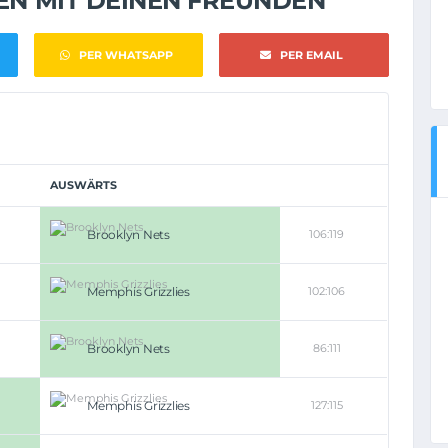
NEN MIT DEINEN FREUNDEN
PER WHATSAPP
PER EMAIL
AUSWÄRTS
Brooklyn Nets
106:119
Memphis Grizzlies
102:106
Brooklyn Nets
86:111
Memphis Grizzlies
127:115