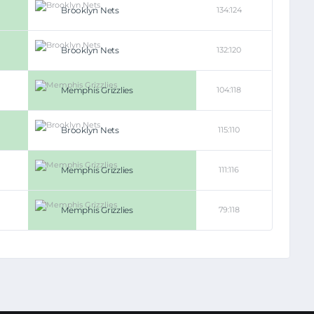
Brooklyn Nets
134:124
Brooklyn Nets
132:120
Memphis Grizzlies
104:118
Brooklyn Nets
115:110
Memphis Grizzlies
111:116
Memphis Grizzlies
79:118