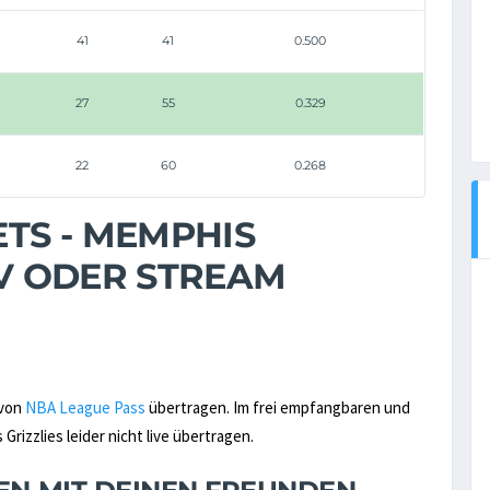
41
41
0.500
27
55
0.329
22
60
0.268
TS - MEMPHIS
 TV ODER STREAM
 von
NBA League Pass
übertragen. Im frei empfangbaren und
izzlies leider nicht live übertragen.