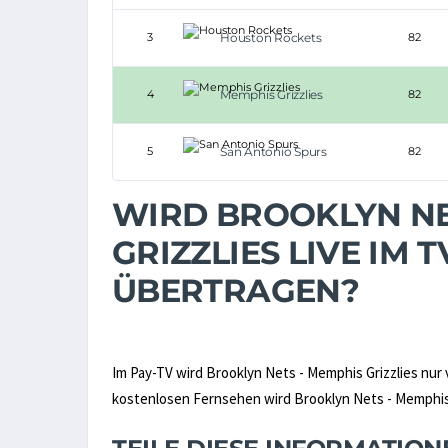
3
Houston Rockets
82
4
Memphis Grizzlies
82
5
San Antonio Spurs
82
WIRD BROOKLYN NE
GRIZZLIES LIVE IM
ÜBERTRAGEN?
Im Pay-TV wird Brooklyn Nets - Memphis Grizzlies nur
kostenlosen Fernsehen wird Brooklyn Nets - Memphis Gr