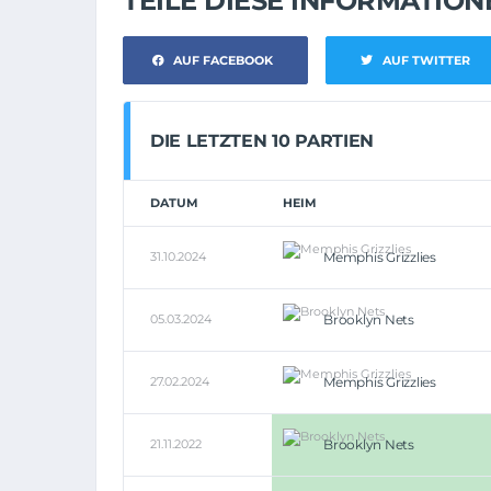
TEILE DIESE INFORMATIO
AUF FACEBOOK
AUF TWITTER
DIE LETZTEN 10 PARTIEN
DATUM
HEIM
31.10.2024
Memphis Grizzlies
05.03.2024
Brooklyn Nets
27.02.2024
Memphis Grizzlies
21.11.2022
Brooklyn Nets