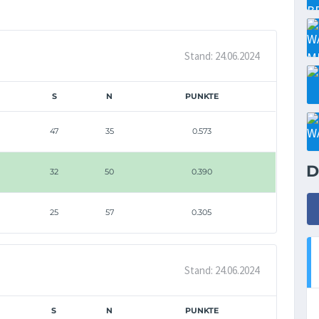
Stand: 24.06.2024
S
N
PUNKTE
47
35
0.573
D
32
50
0.390
25
57
0.305
Stand: 24.06.2024
S
N
PUNKTE