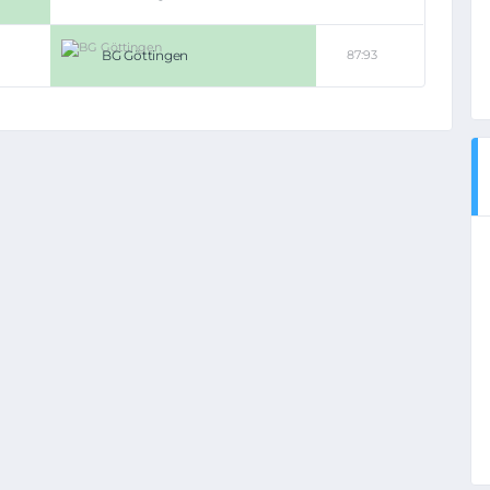
BG Göttingen
87:93