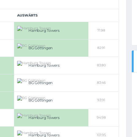
AUSWÄRTS
Hamburg Towers
71:98
BG Göttingen
82:91
Hamburg Towers
83:80
BG Göttingen
83:46
BG Göttingen
93:91
Hamburg Towers
94:98
Hamburg Towers
101:95