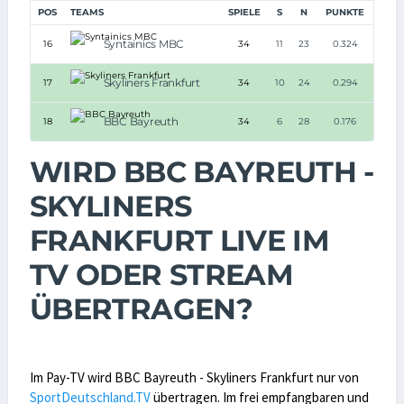
POS
TEAMS
SPIELE
S
N
PUNKTE
Syntainics MBC
16
34
11
23
0.324
Skyliners Frankfurt
17
34
10
24
0.294
BBC Bayreuth
18
34
6
28
0.176
WIRD BBC BAYREUTH -
SKYLINERS
FRANKFURT LIVE IM
TV ODER STREAM
ÜBERTRAGEN?
Im Pay-TV wird BBC Bayreuth - Skyliners Frankfurt nur von
SportDeutschland.TV
übertragen. Im frei empfangbaren und