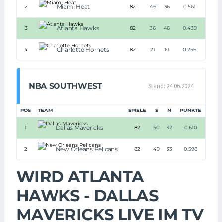
Miami Heat
2
82
46
36
0.561
Atlanta Hawks
3
82
36
46
0.439
Charlotte Hornets
4
82
21
61
0.256
NBA SOUTHWEST
Stand: 24.06.2024
POS
TEAM
SPIELE
S
N
PUNKTE
Dallas Mavericks
1
82
50
32
0.610
New Orleans Pelicans
2
82
49
33
0.598
WIRD ATLANTA
HAWKS - DALLAS
MAVERICKS LIVE IM TV