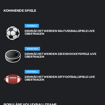
KOMMENDE SPIELE
FUSSBALL
DEMNÄCHST WERDEN 564 FUSSBALLSPIELE LIVE Ü
BERTRAGEN
EISHOCKEY
DEMNÄCHST WERDEN 225 EISHOCKEYSPIELE LIVE
ÜBERTRAGEN
FOOTBALL
DEMNÄCHST WERDEN 207 FOOTBALLSPIELE LIVE
ÜBERTRAGEN
POPULÄRE VOLLEYBALL-TEAMS