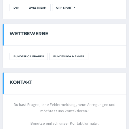
DYN
LIVESTREAM
ORF SPORT +
WETTBEWERBE
BUNDESLIGA FRAUEN
BUNDESLIGA MÄNNER
KONTAKT
Du hast Fragen, eine Fehlermeldung, neue Anregungen und
möchtest uns kontaktieren?
Benutze einfach unser Kontaktformular.