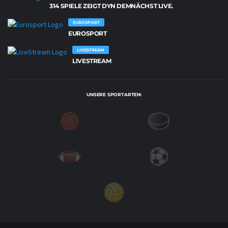
314 SPIELE ZEIGT DYN DEMNÄCHST LIVE.
EUROSPORT
EUROSPORT
LIVESTREAM
LIVESTREAM
UNSERE SPORTARTEN: