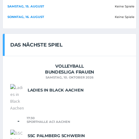
SAMSTAG, 15. AUGUST
Keine Spiele
SONNTAG, 16. AUGUST
Keine Spiele
DAS NÄCHSTE SPIEL
VOLLEYBALL
BUNDESLIGA FRAUEN
SAMSTAG, 10. OKTOBER 2026
LADIES IN BLACK AACHEN
17:30
-
SPORTHALLE AC1 AACHEN
SSC PALMBERG SCHWERIN