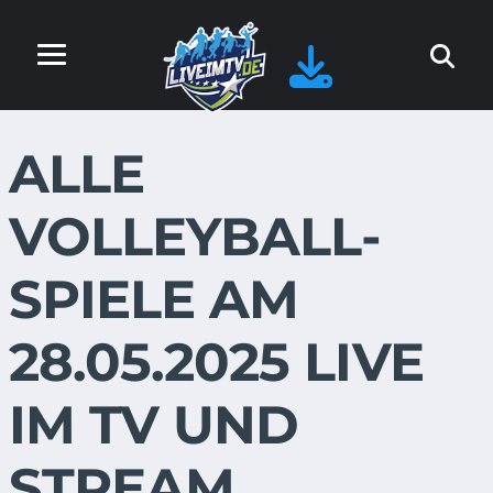
ALLE
VOLLEYBALL-
SPIELE AM
28.05.2025 LIVE
IM TV UND
STREAM