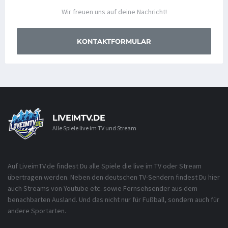
Wir freuen uns auf deine Nachricht!
KONTAKTFORMULAR
LIVEIMTV.DE
Alle Spiele live im TV und Stream
Auf LiveimTV.de findest Du alle Spiele die live im TV oder Stream
übertragen werden. Neben den deutschen TV-Sendern findest Du hier
auch Streams von Youtube etc. sowie Fernsehsender aus dem
benachbarten Ausland. Und das nicht nur für Fußball, sondern auch für
andere Sportarten.