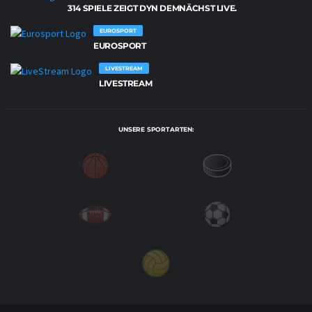
314 SPIELE ZEIGT DYN DEMNÄCHST LIVE.
EUROSPORT
EUROSPORT
LIVESTREAM
LIVESTREAM
UNSERE SPORTARTEN: