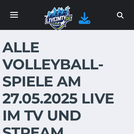
ALLE
VOLLEYBALL-
SPIELE AM
27.05.2025 LIVE
IM TV UND
STREAM