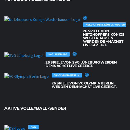
NETZHOPPERS KÖNIGS WUSTERHAU
26 SPIELE VON
NETZHOPPERS KÖNIGS
WUSTERHAUSEN
WERDEN DEMNÄCHST
LIVE GEZEIGT.
SVG LÜNEBURG
26 SPIELE VON SVG LÜNEBURG WERDEN
DEMNÄCHST LIVE GEZEIGT.
VC OLYMPIA BERLIN
26 SPIELE VON VC OLYMPIA BERLIN
WERDEN DEMNÄCHST LIVE GEZEIGT.
AKTIVE VOLLEYBALL -SENDER
DYN