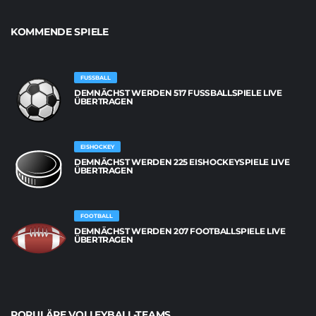
KOMMENDE SPIELE
FUSSBALL
DEMNÄCHST WERDEN 517 FUSSBALLSPIELE LIVE Ü
BERTRAGEN
EISHOCKEY
DEMNÄCHST WERDEN 225 EISHOCKEYSPIELE LIVE
ÜBERTRAGEN
FOOTBALL
DEMNÄCHST WERDEN 207 FOOTBALLSPIELE LIVE
ÜBERTRAGEN
POPULÄRE VOLLEYBALL-TEAMS