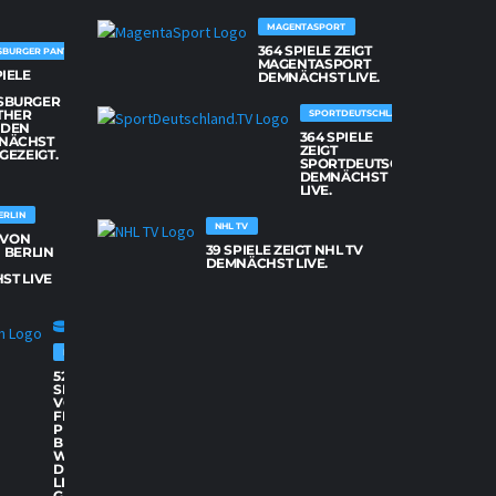
MAGENTASPORT
364 SPIELE ZEIGT
SBURGER PANTHER
MAGENTASPORT
PIELE
DEMNÄCHST LIVE.
SBURGER
THER
SPORTDEUTSCHLAND.TV
DEN
364 SPIELE
NÄCHST
ZEIGT
 GEZEIGT.
SPORTDEUTSCHLAND.TV
DEMNÄCHST
LIVE.
ERLIN
NHL TV
E VON
39 SPIELE ZEIGT NHL TV
 BERLIN
DEMNÄCHST LIVE.
ST LIVE
FISCHTOWN PINGUINS BREMERHAVEN
52
SPIELE
VON
FISCHTOWN
PINGUINS
BREMERHAVEN
WERDEN
DEMNÄCHST
LIVE
GEZEIGT.