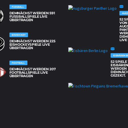
FUSSBALL
DEMNÄCHST WERDEN 591
AUG
FUSSBALLSPIELE LIVE Ü
52 S
BERTRAGEN
VON
AUG
PAN
WER
EISHOCKEY
DEM
LIVE
DEMNÄCHST WERDEN 225
EISHOCKEYSPIELE LIVE
ÜBERTRAGEN
EISBÄREN B
52 SPIEL
FOOTBALL
EISBÄREN
WERDEN
DEMNÄCHST WERDEN 207
DEMNÄCH
FOOTBALLSPIELE LIVE
GEZEIGT.
ÜBERTRAGEN