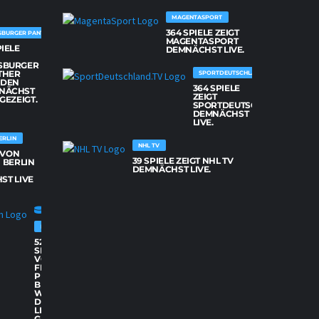
MAGENTASPORT
364 SPIELE ZEIGT
SBURGER PANTHER
MAGENTASPORT
PIELE
DEMNÄCHST LIVE.
SBURGER
THER
SPORTDEUTSCHLAND.TV
DEN
364 SPIELE
NÄCHST
ZEIGT
 GEZEIGT.
SPORTDEUTSCHLAND.TV
DEMNÄCHST
LIVE.
ERLIN
NHL TV
E VON
39 SPIELE ZEIGT NHL TV
 BERLIN
DEMNÄCHST LIVE.
ST LIVE
FISCHTOWN PINGUINS BREMERHAVEN
52
SPIELE
VON
FISCHTOWN
PINGUINS
BREMERHAVEN
WERDEN
DEMNÄCHST
LIVE
GEZEIGT.