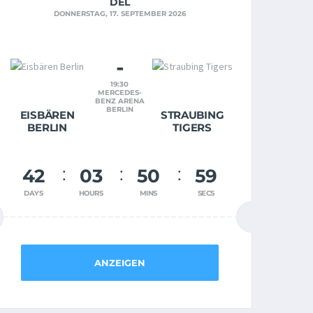
DEL
DONNERSTAG, 17. SEPTEMBER 2026
-
19:30
MERCEDES-
BENZ ARENA
BERLIN
EISBÄREN
STRAUBING
BERLIN
TIGERS
42
03
50
59
DAYS
HOURS
MINS
SECS
ANZEIGEN