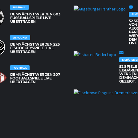
FUSSBALL
DEMNÄCHST WERDEN 603
AUG
FUSSBALLSPIELE LIVE Ü
52 S
BERTRAGEN
VON
AUG
PAN
WER
EISHOCKEY
DEM
LIVE
DEMNÄCHST WERDEN 225
EISHOCKEYSPIELE LIVE
ÜBERTRAGEN
EISBÄREN B
52 SPIEL
FOOTBALL
EISBÄREN
WERDEN
DEMNÄCHST WERDEN 207
DEMNÄCH
FOOTBALLSPIELE LIVE
GEZEIGT.
ÜBERTRAGEN