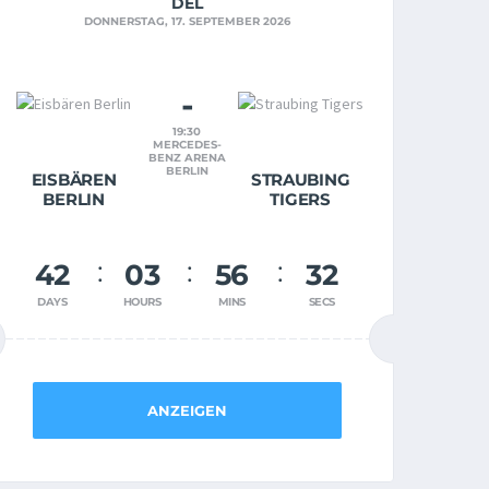
DEL
DONNERSTAG, 17. SEPTEMBER 2026
-
19:30
MERCEDES-
BENZ ARENA
BERLIN
EISBÄREN
STRAUBING
BERLIN
TIGERS
42
03
56
31
DAYS
HOURS
MINS
SECS
ANZEIGEN