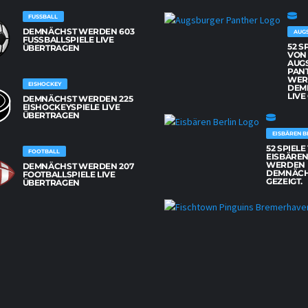
FUSSBALL
DEMNÄCHST WERDEN 603
AUG
FUSSBALLSPIELE LIVE Ü
52 S
BERTRAGEN
VON
AUG
PAN
WER
EISHOCKEY
DEM
LIVE
DEMNÄCHST WERDEN 225
EISHOCKEYSPIELE LIVE
ÜBERTRAGEN
EISBÄREN B
52 SPIEL
FOOTBALL
EISBÄREN
WERDEN
DEMNÄCHST WERDEN 207
DEMNÄCH
FOOTBALLSPIELE LIVE
GEZEIGT.
ÜBERTRAGEN