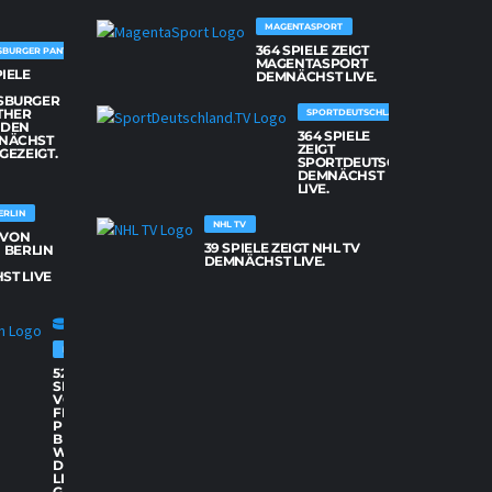
MAGENTASPORT
364 SPIELE ZEIGT
SBURGER PANTHER
MAGENTASPORT
PIELE
DEMNÄCHST LIVE.
SBURGER
THER
SPORTDEUTSCHLAND.TV
DEN
364 SPIELE
NÄCHST
ZEIGT
 GEZEIGT.
SPORTDEUTSCHLAND.TV
DEMNÄCHST
LIVE.
ERLIN
NHL TV
E VON
39 SPIELE ZEIGT NHL TV
 BERLIN
DEMNÄCHST LIVE.
ST LIVE
FISCHTOWN PINGUINS BREMERHAVEN
52
SPIELE
VON
FISCHTOWN
PINGUINS
BREMERHAVEN
WERDEN
DEMNÄCHST
LIVE
GEZEIGT.