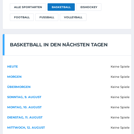
ALLE SPORTARTEN
BASKETBALL
EISHOCKEY
FOOTBALL
FUSSBALL
VOLLEYBALL
BASKETBALL IN DEN NÄCHSTEN TAGEN
HEUTE
Keine Spiele
MORGEN
Keine Spiele
ÜBERMORGEN
Keine Spiele
SONNTAG, 9. AUGUST
Keine Spiele
MONTAG, 10. AUGUST
Keine Spiele
DIENSTAG, 11. AUGUST
Keine Spiele
MITTWOCH, 12. AUGUST
Keine Spiele