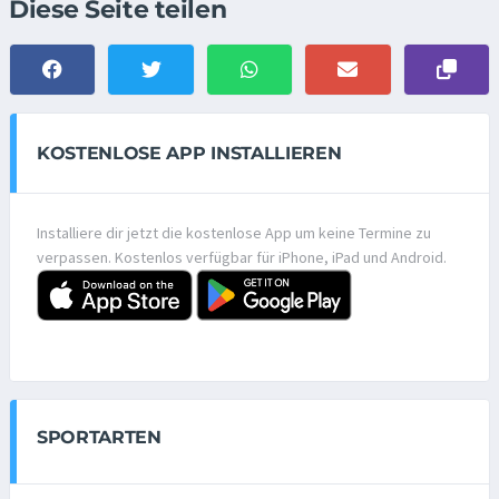
Diese Seite teilen
KOSTENLOSE APP INSTALLIEREN
Installiere dir jetzt die kostenlose App um keine Termine zu
verpassen. Kostenlos verfügbar für iPhone, iPad und Android.
SPORTARTEN