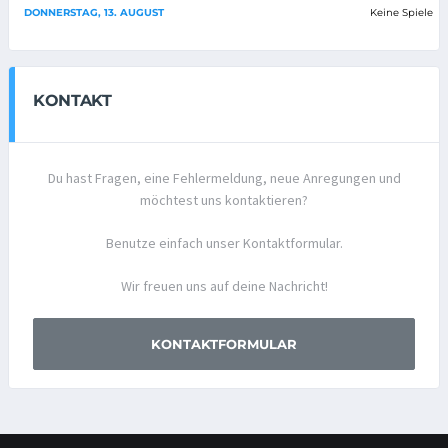
DONNERSTAG, 13. AUGUST
Keine Spiele
KONTAKT
Du hast Fragen, eine Fehlermeldung, neue Anregungen und
möchtest uns kontaktieren?
Benutze einfach unser Kontaktformular.
Wir freuen uns auf deine Nachricht!
KONTAKTFORMULAR