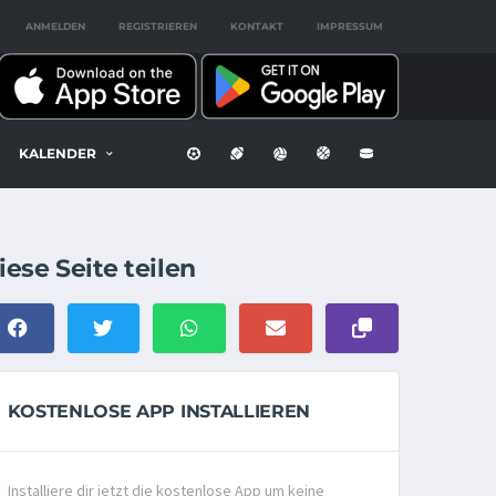
ANMELDEN
REGISTRIEREN
KONTAKT
IMPRESSUM
KALENDER
iese Seite teilen
KOSTENLOSE APP INSTALLIEREN
Installiere dir jetzt die kostenlose App um keine