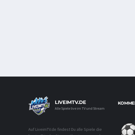
LIVEIMTV.DE
KOMMEN
Alle Spiele live im TV und Stream
Auf LiveimTV.de findest Du alle Spiele die