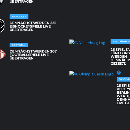
BERTRAGEN
EISHOCKEY
DEMNÄCHST WERDEN 225
EISHOCKEYSPIELE LIVE
ÜBERTRAGEN
SVG LÜNEBU
FOOTBALL
26 SPIELE
DEMNÄCHST WERDEN 207
LÜNEBUR
FOOTBALLSPIELE LIVE
WERDEN
ÜBERTRAGEN
DEMNÄCHS
GEZEIGT.
VC OLYM
26 SPI
VC OLY
BERLIN
WERD
DEMNÄ
LIVE GE