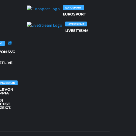
26
SPIELE
VON
EUROSPORT
NETZHOPPERS
EUROSPORT
KÖNIGS
WUSTERHAUSEN
WERDEN
LIVESTREAM
DEMNÄCHST
LIVE
LIVESTREAM
GEZEIGT.
RG
 VON SVG
G
T LIVE
PIA BERLIN
ELE VON
MPIA
EN
CHST
ZEIGT.