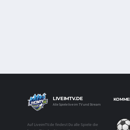
LIVEIMTV.DE
KOMMEN
Alle Spiele live im TV und Stream
Auf LiveimTV.de findest Du alle Spiele die