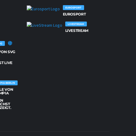
26
SPIELE
VON
EUROSPORT
NETZHOPPERS
EUROSPORT
KÖNIGS
WUSTERHAUSEN
WERDEN
LIVESTREAM
DEMNÄCHST
LIVE
LIVESTREAM
GEZEIGT.
RG
 VON SVG
G
T LIVE
PIA BERLIN
ELE VON
MPIA
EN
CHST
ZEIGT.