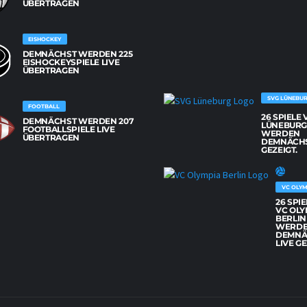
BERTRAGEN
EISHOCKEY
DEMNÄCHST WERDEN 225
EISHOCKEYSPIELE LIVE
ÜBERTRAGEN
SVG LÜNEBU
FOOTBALL
26 SPIELE
DEMNÄCHST WERDEN 207
LÜNEBUR
FOOTBALLSPIELE LIVE
WERDEN
ÜBERTRAGEN
DEMNÄCHS
GEZEIGT.
VC OLYM
26 SPI
VC OLY
BERLIN
WERD
DEMNÄ
LIVE GE