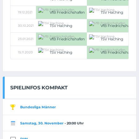
VfB Friedrichshafen
TSV Haching
19.12.2021
TSV Haching
VfB Friedrichshafen
30.10.2021
VfB Friedrichshafen
TSV Haching
23.01.2021
TSV Haching
VfB Friedrichshafen
15.11.2020
SPIELINFOS KOMPAKT
Bundesliga Männer
Samstag, 30. November
- 20:00 Uhr