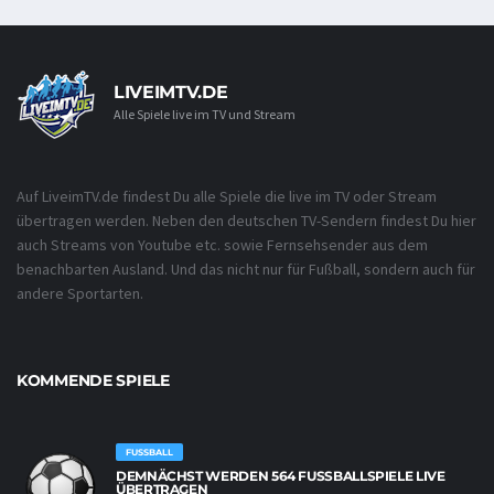
LIVEIMTV.DE
Alle Spiele live im TV und Stream
Auf LiveimTV.de findest Du alle Spiele die live im TV oder Stream
übertragen werden. Neben den deutschen TV-Sendern findest Du hier
auch Streams von Youtube etc. sowie Fernsehsender aus dem
benachbarten Ausland. Und das nicht nur für Fußball, sondern auch für
andere Sportarten.
KOMMENDE SPIELE
FUSSBALL
DEMNÄCHST WERDEN 564 FUSSBALLSPIELE LIVE Ü
BERTRAGEN