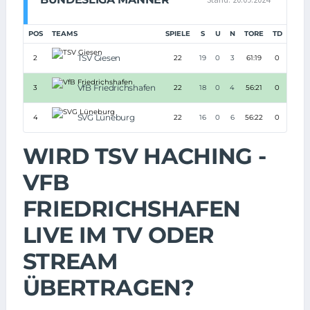
POS
TEAMS
SPIELE
S
U
N
TORE
TD
PUN
TSV Giesen
2
22
19
0
3
61:19
0
56
VfB Friedrichshafen
3
22
18
0
4
56:21
0
5
SVG Lüneburg
4
22
16
0
6
56:22
0
5
WIRD TSV HACHING -
VFB
FRIEDRICHSHAFEN
LIVE IM TV ODER
STREAM
ÜBERTRAGEN?